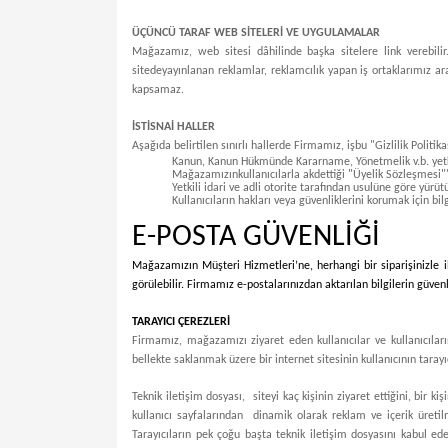
ÜÇÜNCÜ TARAF WEB SİTELERİ VE UYGULAMALAR
Mağazamız, web sitesi dâhilinde başka sitelere link verebilir.
sitede
yayınlanan reklamlar, reklamcılık yapan iş ortaklarımız arac
kapsamaz.
İSTİSNAİ HALLER
Aşağıda belirtilen sınırlı hallerde Firmamız, işbu "Gizlilik Politik
Kanun, Kanun Hükmünde Kararname, Yönetmelik v.b. yetkili
Mağazamızınkullanıcılarla akdettiği "Üyelik Sözleşmesi"
Yetkili idari ve adli otorite tarafından usulüne göre yürü
Kullanıcıların hakları veya güvenliklerini korumak için bi
E-POSTA GÜVENLİĞİ
Mağazamızın Müşteri Hizmetleri’ne, herhangi bir siparişinizle il
görülebilir. Firmamız e-postalarınızdan aktarılan bilgilerin güven
TARAYICI ÇEREZLERİ
Firmamız, mağazamızı ziyaret eden kullanıcılar ve kullanıcıların
bellekte saklanmak üzere bir internet sitesinin kullanıcının tarayı
Teknik iletişim dosyası, siteyi kaç kişinin ziyaret ettiğini, bir k
kullanıcı sayfalarından dinamik olarak reklam ve içerik üretil
Tarayıcıların pek çoğu başta teknik iletişim dosyasını kabul ed