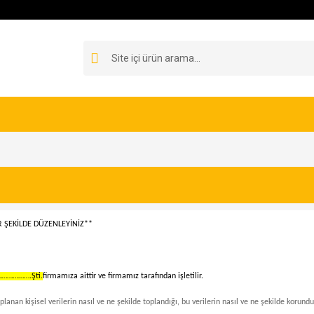
 ŞEKİLDE DÜZENLEYİNİZ**
……………….Şti.
firmamıza aittir ve firmamız tarafından işletilir.
oplanan kişisel verilerin nasıl ve ne şekilde toplandığı, bu verilerin nasıl ve ne şekilde korundu