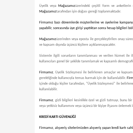
Üyelik veya
Mağazamız
üzerindeki çeşitli form ve anketlerin d
Mağazamız
tarafından işin doğası gereği toplanmaktadır.
Firmamız bazı dönemlerde müşterilerine ve üyelerine kampanya bi
yapabilir, sonrasında üye girişi yaptıktan sonra hesap bilgileri bö
Mağazamız
üzerinden veya eposta ile gerçekleştirilen onay sürec
ve kapsam dışında üçüncü kişilere açıklanmayacaktır.
Sistemle ilgili sorunların tanımlanması ve verilen hizmet ile i
kullanıcıları genel bir şekilde tanımlamak ve kapsamlı demografik
Firmamız
, Üyelik Sözleşmesi ile belirlenen amaçlar ve kapsam d
gerektiğinde kullanıcıyla temas kurmak için de kullanılabilir.
Fir
içinde olduğu kişiler tarafından, "Üyelik Sözleşmesi" ile belirl
kullanılabilir.
Firmamız
, gizli bilgileri kesinlikle özel ve gizli tutmayı, bun
veya yetkisiz kullanımını veya üçüncü bir kişiye ifşasını önlemek
KREDİ KARTI GÜVENLİĞİ
Firmamız
, alışveriş sitelerimizden alışveriş yapan kredi kartı sa