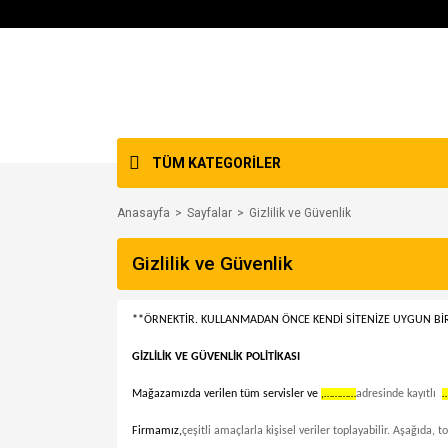
TÜM KATEGORİLER
Anasayfa
Sayfalar
Gizlilik ve Güvenlik
Gizlilik ve Güvenlik
**ÖRNEKTİR. KULLANMADAN ÖNCE KENDİ SİTENİZE UYGUN BİR
GİZLİLİK VE GÜVENLİK POLİTİKASI
Mağazamızda verilen tüm servisler ve
,…………
adresinde kayıtlı
Firmamız,
çeşitli amaçlarla kişisel veriler toplayabilir. Aşağıda, t