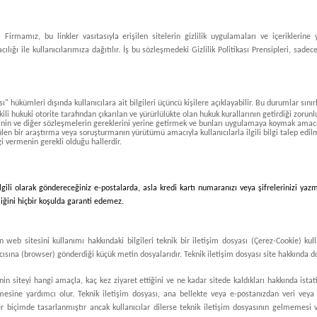
 Firmamız, bu linkler vasıtasıyla erişilen sitelerin gizlilik uygulamaları ve içeriklerin
ılığı ile kullanıcılarımıza dağıtılır. İş bu sözleşmedeki Gizlilik Politikası Prensipleri, sad
ası" hükümleri dışında kullanıcılara ait bilgileri üçüncü kişilere açıklayabilir. Bu durumlar sını
 hukuki otorite tarafından çıkarılan ve yürürlülükte olan hukuk kurallarının getirdiği zorun
'nin ve diğer sözleşmelerin gereklerini yerine getirmek ve bunları uygulamaya koymak amacı
tülen bir araştırma veya soruşturmanın yürütümü amacıyla kullanıcılarla ilgili bilgi talep edil
lgi vermenin gerekli olduğu hallerdir.
gili olarak göndereceğiniz e-postalarda, asla kredi kartı numaranızı veya şifrelerinizi yazm
liğini hiçbir koşulda garanti edemez.
 web sitesini kullanımı hakkındaki bilgileri teknik bir iletişim dosyası (Çerez-Cookie) kul
cısına (browser) gönderdiği küçük metin dosyalarıdır. Teknik iletişim dosyası site hakkında dur
işinin siteyi hangi amaçla, kaç kez ziyaret ettiğini ve ne kadar sitede kaldıkları hakkında istat
mesine yardımcı olur. Teknik iletişim dosyası, ana bellekte veya e-postanızdan veri veya 
er biçimde tasarlanmıştır ancak kullanıcılar dilerse teknik iletişim dosyasının gelmemesi v