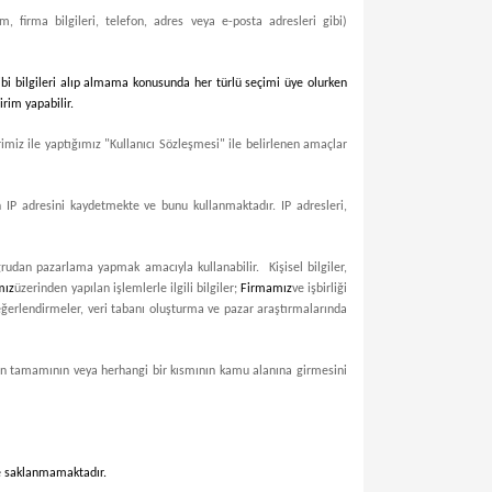
im, firma bilgileri, telefon, adres veya e-posta adresleri gibi)
ibi bilgileri alıp almama konusunda her türlü seçimi üye olurken
irim yapabilir.
imiz ile yaptığımız "Kullanıcı Sözleşmesi" ile belirlenen amaçlar
in IP adresini kaydetmekte ve bunu kullanmaktadır. IP adresleri,
oğrudan pazarlama yapmak amacıyla kullanabilir. Kişisel bilgiler,
mız
üzerinden yapılan işlemlerle ilgili bilgiler;
Firmamız
ve işbirliği
değerlendirmeler, veri tabanı oluşturma ve pazar araştırmalarında
lginin tamamının veya herhangi bir kısmının kamu alanına girmesini
zde saklanmamaktadır.