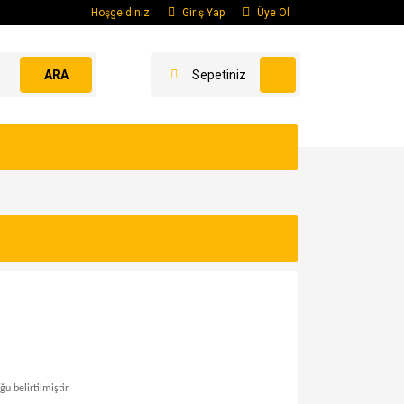
Hoşgeldiniz
Giriş Yap
Üye Ol
ARA
Sepetiniz
ğu belirtilmiştir.