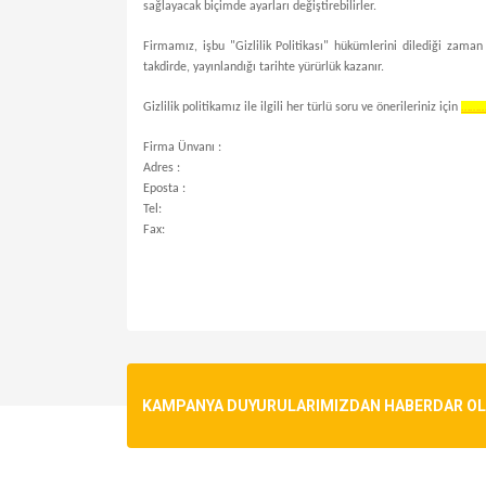
sağlayacak biçimde ayarları değiştirebilirler.
Firmamız, işbu "Gizlilik Politikası" hükümlerini dilediği zaman 
takdirde, yayınlandığı tarihte yürürlük kazanır.
Gizlilik politikamız ile ilgili her türlü soru ve önerileriniz için
………
Firma Ünvanı :
Adres :
Eposta :
Tel:
Fax:
KAMPANYA DUYURULARIMIZDAN HABERDAR OLMA