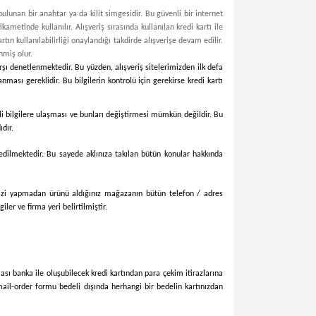
bulunan bir anahtar ya da kilit simgesidir. Bu güvenli bir internet
kametinde kullanılır. Alışveriş sırasında kullanılan kredi kartı ile
rtın kullanılabilirliği onaylandığı takdirde alışverişe devam edilir.
nmiş olur.
karşı denetlenmektedir. Bu yüzden, alışveriş sitelerimizden ilk defa
ması gereklidir. Bu bilgilerin kontrolü için gerekirse kredi kartı
lgili bilgilere ulaşması ve bunları değiştirmesi mümkün değildir. Bu
dır.
h edilmektedir. Bu sayede aklınıza takılan bütün konular hakkında
şinizi yapmadan ürünü aldığınız mağazanın bütün telefon / adres
ler ve firma yeri belirtilmiştir.
olası banka ile oluşubilecek kredi kartından para çekim itirazlarına
 mail-order formu bedeli dışında herhangi bir bedelin kartınızdan