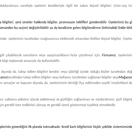
oldurulması suretiyle üyelerin kendileriyle ilgili bir takım kişisel bilgileri (isim-soy is
lgileri, yeni ürünler hakkında bilgiler, promosyon teklifleri gönderebilir. Üyelerimiz bu g
lümünden bu seçimi değiştirilebilir ya da kendisine gelen bilgilendirme iletisindeki linkle bild
inde, üyelerimiz tarafından mağazamıza elektronik ortamdan iletilen kişisel bilgiler, Üyeler
lgili çıkabilecek sorunların veya uyuşmazlıkların hızla çözülmesi için,
Firmamız
, üyelerin
 bilgi toplamak amacıyla da kullanılabilir.
ışında da, talep edilen bilgileri kendisi veya işbirliği içinde olduğu kişiler tarafından d
mamız
tarafından talep edilen bilgiler veya kullanıcı tarafından sağlanan bilgiler veya
Mağaza
enen amaçlar ve kapsam dışında da, üyelerimizin kimliği ifşa edilmeden çeşitli istatistiksel 
u bir sır saklama yükümü olarak addetmeyi ve gizliliğin sağlanması ve sürdürülmesi, gizli bi
 için gerekli tüm tedbirleri almayı ve gerekli özeni göstermeyi taahhüt etmektedir.
hiplerinin güvenliğini ilk planda tutmaktadır. Kredi kartı bilgileriniz hiçbir şekilde sistemimi