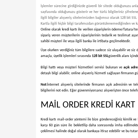
İşlemler sürecine girdiğinizde güvenli bir sitede olduğunuzu anlam
sayfasında olduğunuzu gösterir ve her türlü bilgileriniz şifrelener
ilgili bilgiler alışveriş sitelerimizden bağımsız olarak 128 bit SSL
Kartla ilgili hiçbir bilgi tarafımızdan görüntülenemediğinden ve 
Online olarak kredi kartı ile verilen siparişlerin ödeme/fatura/tes
sipariş veren müşterilerin siparişlerinin tedarik ve teslimat aşa
sahibi müşteri ile veya ilgili banka ile irtibata geçilmektedir.
Üye olurken verdiğiniz tüm bilgilere sadece siz ulaşabilir ve siz d
amaçla, üyelik işlemleri sırasında
128 bit SSL
güvenlik alanı için
Bilgi hattı veya müşteri hizmetleri servisi bulunan ve
açık adre
detaylı bilgi alabilir, online alışveriş hizmeti sağlayan firmanın g
Not:
İnternet alışveriş sitelerinde firmanın açık adresinin ve 
bilgilerini not edin. Eğer güvenmiyorsanız alışverişten önce telef
MAİL ORDER KREDİ KART 
Kredi kartı mail-order yöntemi ile bize göndereceğiniz kimlik ve kr
karşı 60 gün süre ile bekletilip daha sonrasında imha edilmekted
çekilmesi halinde doğal olarak bankaya itiraz edebilir ve bu tuta