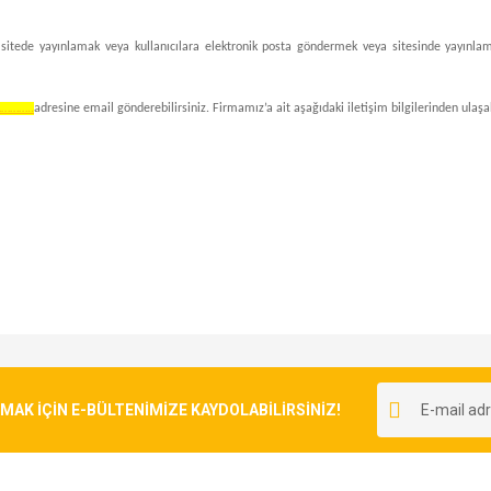
sitede yayınlamak veya kullanıcılara elektronik posta göndermek veya sitesinde yayınlamak 
………..
adresine email gönderebilirsiniz. Firmamız’a ait aşağıdaki iletişim bilgilerinden ulaşab
K İÇİN E-BÜLTENİMİZE KAYDOLABİLİRSİNİZ!