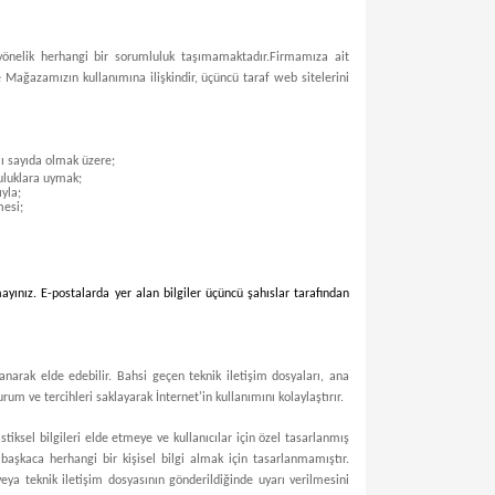
e yönelik herhangi bir sorumluluk taşımamaktadır.
Firmamıza ait
ece Mağazamızın kullanımına ilişkindir, üçüncü taraf web sitelerini
rlı sayıda olmak üzere;
luluklara uymak;
yla;
mesi;
ayınız. E-postalarda yer alan bilgiler üçüncü şahıslar tarafından
lanarak elde edebilir. Bahsi geçen teknik iletişim dosyaları, ana
um ve tercihleri saklayarak İnternet'in kullanımını kolaylaştırır.
istiksel bilgileri elde etmeye ve kullanıcılar için özel tasarlanmış
başkaca herhangi bir kişisel bilgi almak için tasarlanmamıştır.
eya teknik iletişim dosyasının gönderildiğinde uyarı verilmesini