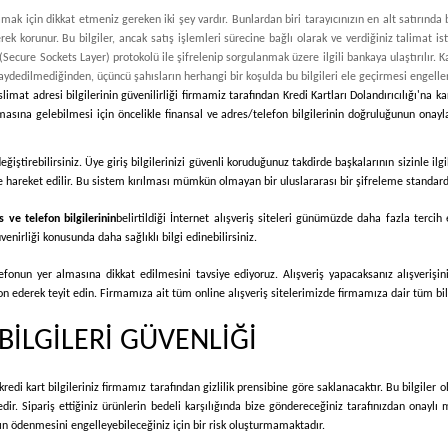
ak için dikkat etmeniz gereken iki şey vardır. Bunlardan biri tarayıcınızın en alt satırında 
ek korunur. Bu bilgiler, ancak satış işlemleri sürecine bağlı olarak ve verdiğiniz talimat isti
 (Secure Sockets Layer) protokolü ile şifrelenip sorgulanmak üzere ilgili bankaya ulaştırılır. Ka
kaydedilmediğinden, üçüncü şahısların herhangi bir koşulda bu bilgileri ele geçirmesi engelle
limat adresi bilgilerinin güvenilirliği firmamiz tarafından Kredi Kartları Dolandırıcılığı'na 
masına gelebilmesi için öncelikle finansal ve adres/telefon bilgilerinin doğruluğunun onaylan
eğiştirebilirsiniz. Üye giriş bilgilerinizi güvenli koruduğunuz takdirde başkalarının sizinle i
de hareket edilir. Bu sistem kırılması mümkün olmayan bir uluslararası bir şifreleme standardı
s ve telefon bilgilerinin
belirtildiği İnternet alışveriş siteleri günümüzde daha fazla terci
üvenirliği konusunda daha sağlıklı bilgi edinebilirsiniz.
telefonun yer almasına dikkat edilmesini tavsiye ediyoruz. Alışveriş yapacaksanız alışveri
on ederek teyit edin. Firmamıza ait tüm online alışveriş sitelerimizde firmamıza dair tüm bilgi
BİLGİLERİ GÜVENLİĞİ
edi kart bilgileriniz firmamız tarafından gizlilik prensibine göre saklanacaktır. Bu bilgiler 
ir. Sipariş ettiğiniz ürünlerin bedeli karşılığında bize göndereceğiniz tarafınızdan onaylı
rın ödenmesini engelleyebileceğiniz için bir risk oluşturmamaktadır.