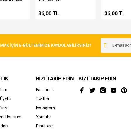
36,00 TL
36,00 TL
K İÇİN E-BÜLTENİMİZE KAYDOLABİLİRSİNİZ!
LİK
BİZİ TAKİP EDİN
BİZİ TAKİP EDİN
abım
Facebook
Üyelik
Twitter
irişi
Instagram
emi Unuttum
Youtube
tiniz
Pinterest