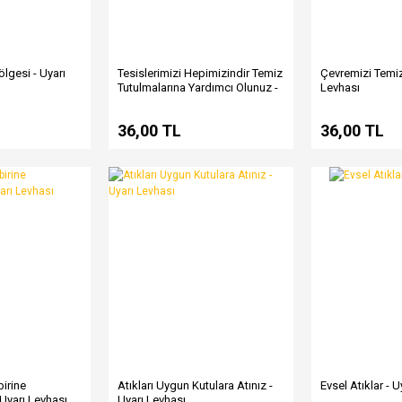
lgesi - Uyarı
Tesislerimizi Hepimizindir Temiz
Çevremizi Temiz
Tutulmalarına Yardımcı Olunuz -
Levhası
Uyarı Levhası
36,00 TL
36,00 TL
birine
Atıkları Uygun Kutulara Atınız -
Evsel Atıklar - 
 Uyarı Levhası
Uyarı Levhası