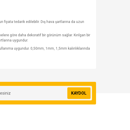
fiyata tedarik edilebilir. Dış hava şartlarına da uzun
lere göre daha dekoratif bir görünüm sağlar. Kırılgan bir
rtlarına uygundur.
 kullanıma uygundur. 0,50mm, 1mm, 1,5mm kalınlıklarında
za iletebilirsiniz.
KAYDOL