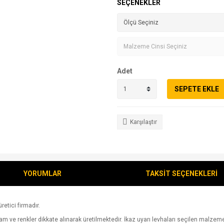
SEÇENEKLER
Adet
SEPETE EKLE
Karşılaştır
YORUMLAR
TAKSİT SEÇENEKLERİ
retici firmadır.
 ve renkler dikkate alınarak üretilmektedir. İkaz uyarı levhaları seçilen malzeme üz