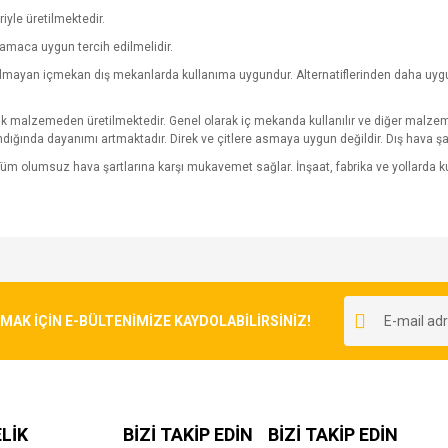
riyle üretilmektedir.
amaca uygun tercih edilmelidir.
yulmayan içmekan dış mekanlarda kullanıma uygundur. Alternatiflerinden daha uygun 
pük malzemeden üretilmektedir. Genel olarak iç mekanda kullanılır ve diğer malzeme
ndığında dayanımı artmaktadır. Direk ve çitlere asmaya uygun değildir. Dış hava şa
üm olumsuz hava şartlarına karşı mukavemet sağlar. İnşaat, fabrika ve yollarda
e diğer konularda yetersiz gördüğünüz noktaları öneri formunu kullanarak tarafımı
Bu ürüne ilk yorumu siz yapın!
r.
K İÇİN E-BÜLTENİMİZE KAYDOLABİLİRSİNİZ!
Yorum Yaz
LİK
BİZİ TAKİP EDİN
BİZİ TAKİP EDİN