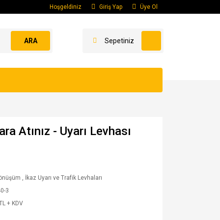
Hoşgeldiniz
Giriş Yap
Üye Ol
ARA
Sepetiniz
ara Atınız - Uyarı Levhası
Dönüşüm
,
İkaz Uyarı ve Trafik Levhaları
40-3
TL + KDV