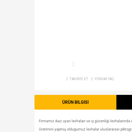
TAVSİYE ET
YORUM YAZ
ÜRÜN BİLGİSİ
Firmamız ikaz uyarı levhaları ve iş güvenliği levhalarında ü
Üretimini yapmış olduğumuz levhalar uluslararası piktogram