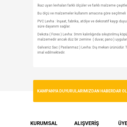
İkaz uyarı levhaları farklı ölçüler ve farklı malzeme çeşitle
Bu ölçü ve malzemeler kullanım amacına göre seçilmeli 
PVC Levha : İnşaat, fabrika, atölye ve dekoratif kaygı du
süre dayanım sağlar.
Dekota ( Forex ) Levha: 3mm kalınlığında sıkıştırılmış kö
malzemedir ancak düz bir zemine
( duvar, pano ) uygula
Galvaniz Sac ( Paslanmaz ) Levha: Dış mekan ürünüdür. T
imal edilmektedir.
Bu ürünün fiyat bilgisi, resim, ürün açıklamalarında v
Görüş ve önerileriniz için teşekkür ederiz.
Ürün resmi kalitesiz, bozuk veya görüntülenemiyo
KAMPANYA DUYURULARIMIZDAN HABERDAR OLMA
Ürün açıklamasında eksik bilgiler bulunuyor.
Ürün bilgilerinde hatalar bulunuyor.
Ürün fiyatı diğer sitelerden daha pahalı.
Bu ürüne benzer farklı alternatifler olmalı.
KURUMSAL
ALIŞVERİŞ
ÜYE