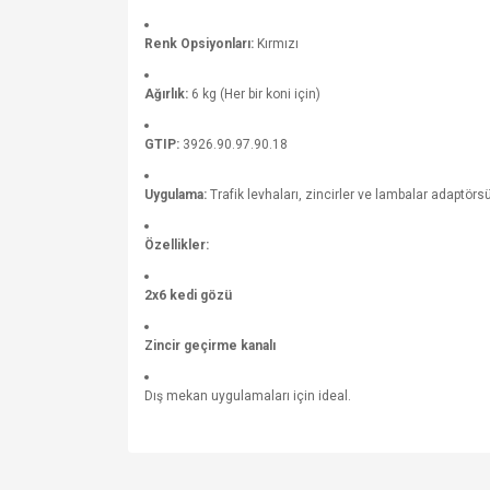
Renk Opsiyonları:
Kırmızı
Ağırlık:
6 kg (Her bir koni için)
GTIP:
3926.90.97.90.18
Uygulama:
Trafik levhaları, zincirler ve lambalar adaptörsü
Özellikler:
2x6 kedi gözü
Zincir geçirme kanalı
Dış mekan uygulamaları için ideal.
Bu ürünün fiyat bilgisi, resim, ürün açıklamalarında v
Görüş ve önerileriniz için teşekkür ederiz.