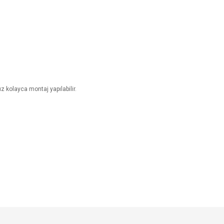
z kolayca montaj yapılabilir.
e diğer konularda yetersiz gördüğünüz noktaları öneri formunu kullanarak tarafımı