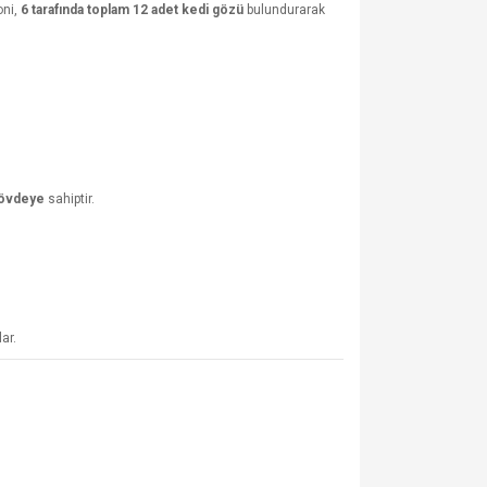
oni,
6 tarafında toplam 12 adet kedi gözü
bulundurarak
gövdeye
sahiptir.
ar.