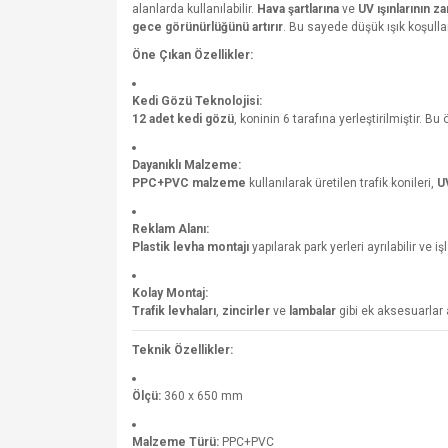
alanlarda kullanılabilir.
Hava şartlarına
ve
UV ışınlarının za
gece görünürlüğünü artırır
. Bu sayede düşük ışık koşulla
Öne Çıkan Özellikler:
Kedi Gözü Teknolojisi:
12 adet kedi gözü
, koninin 6 tarafına yerleştirilmiştir. Bu 
Dayanıklı Malzeme:
PPC+PVC malzeme
kullanılarak üretilen trafik konileri,
UV
Reklam Alanı:
Plastik levha montajı
yapılarak park yerleri ayrılabilir ve iş
Kolay Montaj:
Trafik levhaları
,
zincirler
ve
lambalar
gibi ek aksesuarlar 
Teknik Özellikler:
Ölçü:
360 x 650 mm
Malzeme Türü:
PPC+PVC