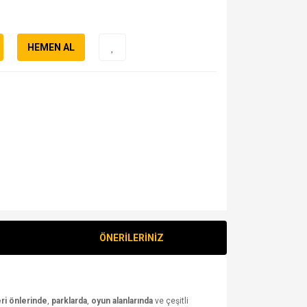
HEMEN AL
ÖNERİLERİNİZ
eri önlerinde
,
parklarda
,
oyun alanlarında
ve çeşitli