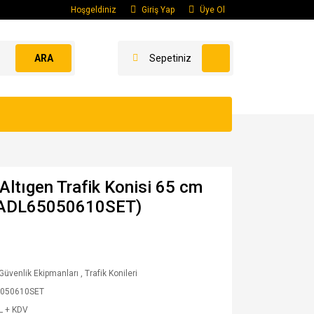
Hoşgeldiniz
Giriş Yap
Üye Ol
ARA
Sepetiniz
Altıgen Trafik Konisi 65 cm
 (ADL65050610SET)
 Güvenlik Ekipmanları
,
Trafik Konileri
050610SET
L + KDV