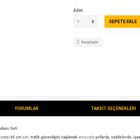
Adet
SEPETE EKLE
Karşılaştır
YORUMLAR
TAKSİT SEÇENEKLERİ
ubası Seti
Konisi 65 cm
seti,
trafik güvenliğini sağlamak
amacıyla
yollarda
,
caddelerde
,
işy