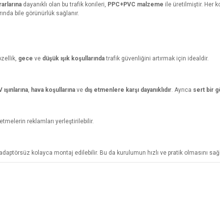
rarlarına
dayanıklı olan bu trafik konileri,
PPC+PVC malzeme
ile üretilmiştir. Her k
rında bile görünürlük sağlanır.
özellik,
gece
ve
düşük ışık koşullarında
trafik güvenliğini artırmak için idealdir.
 ışınlarına
,
hava koşullarına
ve
dış etmenlere karşı dayanıklıdır
. Ayrıca
sert bir 
letmelerin reklamları yerleştirilebilir.
adaptörsüz kolayca montaj edilebilir. Bu da kurulumun hızlı ve pratik olmasını sağl