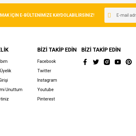
Bu ürüne ilk yorumu siz yapın!
r.
K İÇİN E-BÜLTENİMİZE KAYDOLABİLİRSİNİZ!
Yorum Yaz
LİK
BİZİ TAKİP EDİN
BİZİ TAKİP EDİN
abım
Facebook
Üyelik
Twitter
irişi
Instagram
Gönder
emi Unuttum
Youtube
tiniz
Pinterest