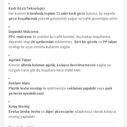
Kedi Gözü Teknolojisi:
Her koninin
6 tarafında toplam 12 adet kedi gözü
bulunur, bu sayede
gece koşullarında
yüksek görünürlük sağlar ve trafik güvenliğini artırır.
Dayanıklı Malzeme:
PPC malzeme
ile üretilen bu trafik konileri, dış mekan koşullarına
dayanıklı olup
UV ışınlarından
etkilenmez.
Sert bir gövde
ve
PP taban
özelliği ile uzun ömürlü kullanım sağlar.
Ağırlıklı Taban:
Koninin
altında bulunan ağırlık
,
kolayca devrilmemesini
sağlar ve
rüzgarlı hava gibi dış koşullara karşı stabil kalır.
Reklam Alanı:
Plastik levha montajı
ile işletmenizin
reklamını yapabilir
veya
park
yerlerini ayırabilirsiniz
.
Kolay Montaj:
Evelux lamba
,
levha
ve
diğer aksesuarlar
adaptörsüz olarak kolayca
montaj yapılabilir.