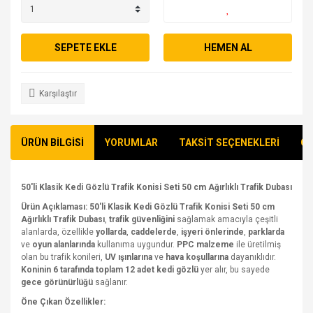
SEPETE EKLE
HEMEN AL
Karşılaştır
ÜRÜN BİLGİSİ
YORUMLAR
TAKSİT SEÇENEKLERİ
ÖN
50'li Klasik Kedi Gözlü Trafik Konisi Seti 50 cm Ağırlıklı Trafik Dubası
Ürün Açıklaması:
50'li Klasik Kedi Gözlü Trafik Konisi Seti 50 cm
Ağırlıklı Trafik Dubası
,
trafik güvenliğini
sağlamak amacıyla çeşitli
alanlarda, özellikle
yollarda
,
caddelerde
,
işyeri önlerinde
,
parklarda
ve
oyun alanlarında
kullanıma uygundur.
PPC malzeme
ile üretilmiş
olan bu trafik konileri,
UV ışınlarına
ve
hava koşullarına
dayanıklıdır.
Koninin 6 tarafında toplam 12 adet kedi gözlü
yer alır, bu sayede
gece görünürlüğü
sağlanır.
Öne Çıkan Özellikler: