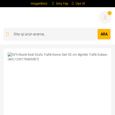
Hoşgeldiniz
Giriş Yap
Üye Ol
ARA