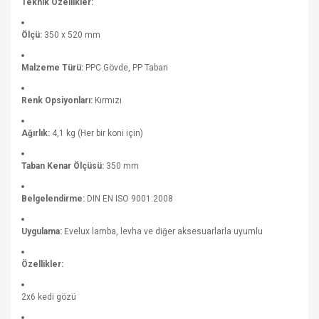
Teknik Özellikler:
Ölçü:
350 x 520 mm
Malzeme Türü:
PPC Gövde, PP Taban
Renk Opsiyonları:
Kırmızı
Ağırlık:
4,1 kg (Her bir koni için)
Taban Kenar Ölçüsü:
350 mm
Belgelendirme:
DIN EN ISO 9001:2008
Uygulama:
Evelux lamba, levha ve diğer aksesuarlarla uyumlu
Özellikler:
2x6 kedi gözü