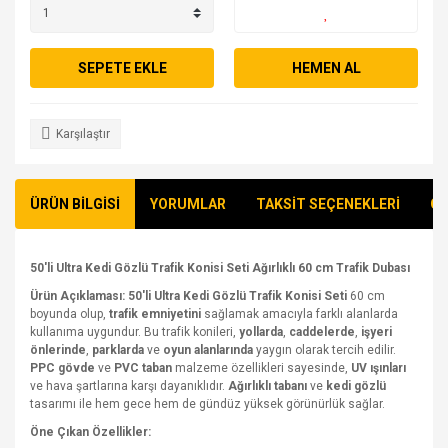
SEPETE EKLE
HEMEN AL
Karşılaştır
ÜRÜN BİLGİSİ
YORUMLAR
TAKSİT SEÇENEKLERİ
ÖN
50'li Ultra Kedi Gözlü Trafik Konisi Seti Ağırlıklı 60 cm Trafik Dubası
Ürün Açıklaması:
50'li Ultra Kedi Gözlü Trafik Konisi Seti
60 cm
boyunda olup,
trafik emniyetini
sağlamak amacıyla farklı alanlarda
kullanıma uygundur. Bu trafik konileri,
yollarda
,
caddelerde
,
işyeri
önlerinde
,
parklarda
ve
oyun alanlarında
yaygın olarak tercih edilir.
PPC gövde
ve
PVC taban
malzeme özellikleri sayesinde,
UV ışınları
ve hava şartlarına karşı dayanıklıdır.
Ağırlıklı tabanı
ve
kedi gözlü
tasarımı ile hem gece hem de gündüz yüksek görünürlük sağlar.
Öne Çıkan Özellikler: