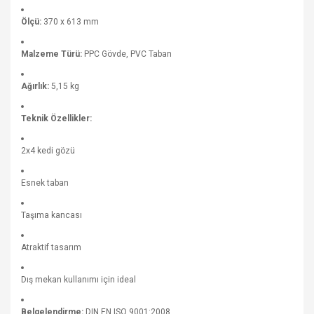
Ölçü:
370 x 613 mm
Malzeme Türü:
PPC Gövde, PVC Taban
Ağırlık:
5,15 kg
Teknik Özellikler:
2x4 kedi gözü
Esnek taban
Taşıma kancası
Atraktif tasarım
Dış mekan kullanımı için ideal
Belgelendirme:
DIN EN ISO 9001:2008