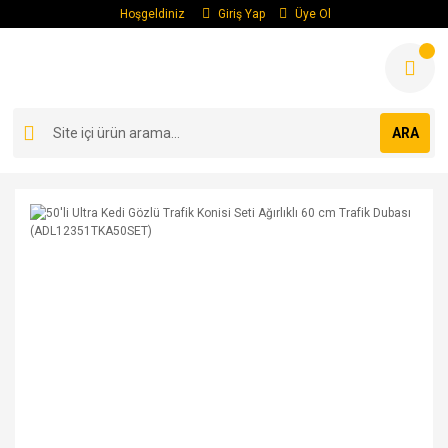
Hoşgeldiniz
Giriş Yap
Üye Ol
ARA