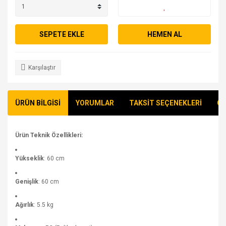
SEPETE EKLE
HEMEN AL
Karşılaştır
ÜRÜN BİLGİSİ
YORUMLAR
TAKSİT SEÇENEKLERİ
ÖN
Ürün Teknik Özellikleri:
Yükseklik
: 60 cm
Genişlik
: 60 cm
Ağırlık
: 5.5 kg