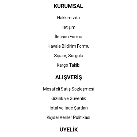
KURUMSAL
Ürün fiyatı diğer sitelerden daha pahalı.
Bu ürüne benzer farklı alternatifler olmalı.
Hakkımızda
İletişim
İletişim Formu
Havale Bildirim Formu
Gönder
Sipariş Sorgula
Kargo Takibi
ALIŞVERİŞ
Mesafeli Satış Sözleşmesi
Gizlilik ve Güvenlik
İptal ve İade Şartları
Kişisel Veriler Politikası
ÜYELİK