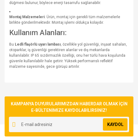
düğmesi bulunur, böylece enerji tasarrufu sağlanabilir.
Montaj Malzemeleri
: Ürün, montaj için gerekli tüm malzemelerle
birlikte gönderilmektedir. Montaj işlemi oldukça kolaydır.
Kullanım Alanları:
Bu
Ledli flaşörlü uyarı lambası
, özellikle yol güvenliği, inşaat sahaları,
otoparklar, iş güvenliği gerektiren alanlar ve dış mekanlarda
kullanılabilir. IP 65 sızdırmazlık özelliği, onu her türlü hava koşulunda
güvenle kullanılabilir hale getirir. Yüksek performanslı reflektif
malzeme sayesinde, gece görüşü artırılır.
Bu ürünün fiyat bilgisi, resim, ürün açıklamalarında ve diğer
konularda yetersiz gördüğünüz noktaları öneri formunu
Bu ürüne ilk yorumu siz yapın!
kullanarak tarafımıza iletebilirsiniz.
Görüş ve önerileriniz için teşekkür ederiz.
KAMPANYA DUYURULARIMIZDAN HABERDAR OLMAK İÇİN
E-BÜLTENİMİZE KAYDOLABİLİRSİNİZ!
Yorum Yaz
Ürün resmi kalitesiz, bozuk veya görüntülenemiyor.
KAYDOL
Ürün açıklamasında eksik bilgiler bulunuyor.
Ürün bilgilerinde hatalar bulunuyor.