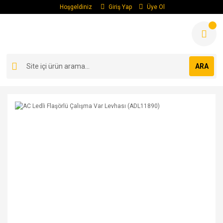
Hoşgeldiniz
Giriş Yap
Üye Ol
ARA