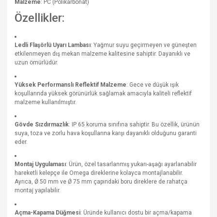
Malzeme
: PC (Polikarbonat)
Özellikler:
Ledli Flaşörlü Uyarı Lambası
: Yağmur suyu geçirmeyen ve güneşten
etkilenmeyen dış mekan malzeme kalitesine sahiptir. Dayanıklı ve
uzun ömürlüdür.
Yüksek Performanslı Reflektif Malzeme
: Gece ve düşük ışık
koşullarında yüksek görünürlük sağlamak amacıyla kaliteli reflektif
malzeme kullanılmıştır.
Gövde Sızdırmazlık
: IP 65 koruma sınıfına sahiptir. Bu özellik, ürünün
suya, toza ve zorlu hava koşullarına karşı dayanıklı olduğunu garanti
eder.
Montaj Uygulaması
: Ürün, özel tasarlanmış yukarı-aşağı ayarlanabilir
hareketli kelepçe ile Omega direklerine kolayca montajlanabilir.
Ayrıca, Ǿ 50 mm ve Ǿ 75 mm çapındaki boru direklere de rahatça
montaj yapılabilir.
Açma-Kapama Düğmesi
: Üründe kullanıcı dostu bir açma/kapama