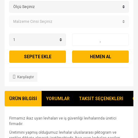
SEPETE EKLE
HEMEN AL
Karşılaştır
ÜRÜN BİLGİSİ
YORUMLAR
TAKSİT SEÇENEKLERİ
ÖN
Firmamız ikaz uyarı levhaları ve iş güvenliği levhalarında üretici
firmadır.
Üretimini yapmış olduğumuz levhalar uluslararası piktogram ve