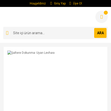
Hoşgeldiniz
Giriş Yap
Üye Ol
ARA