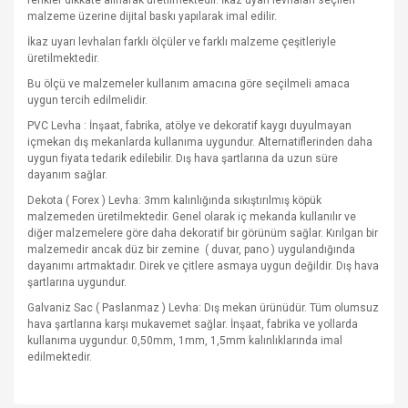
renkler dikkate alınarak üretilmektedir. İkaz uyarı levhaları seçilen
malzeme üzerine dijital baskı yapılarak imal edilir.
İkaz uyarı levhaları farklı ölçüler ve farklı malzeme çeşitleriyle
üretilmektedir.
Bu ölçü ve malzemeler kullanım amacına göre seçilmeli amaca
uygun tercih edilmelidir.
PVC Levha : İnşaat, fabrika, atölye ve dekoratif kaygı duyulmayan
içmekan dış mekanlarda kullanıma uygundur. Alternatiflerinden daha
uygun fiyata tedarik edilebilir. Dış hava şartlarına da uzun süre
dayanım sağlar.
Dekota ( Forex ) Levha: 3mm kalınlığında sıkıştırılmış köpük
malzemeden üretilmektedir. Genel olarak iç mekanda kullanılır ve
diğer malzemelere göre daha dekoratif bir görünüm sağlar. Kırılgan bir
malzemedir ancak düz bir zemine
( duvar, pano ) uygulandığında
dayanımı artmaktadır. Direk ve çitlere asmaya uygun değildir. Dış hava
şartlarına uygundur.
Galvaniz Sac ( Paslanmaz ) Levha: Dış mekan ürünüdür. Tüm olumsuz
hava şartlarına karşı mukavemet sağlar. İnşaat, fabrika ve yollarda
kullanıma uygundur. 0,50mm, 1mm, 1,5mm kalınlıklarında imal
edilmektedir.