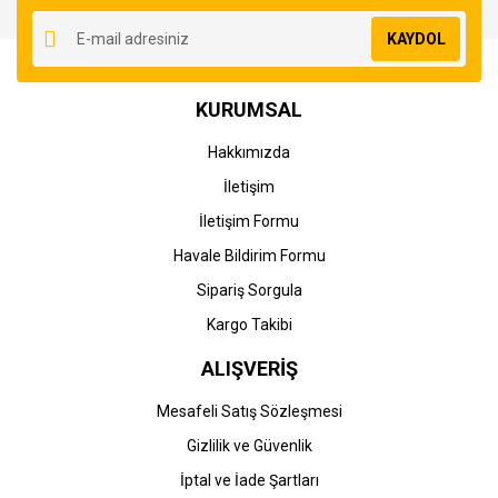
Ürün resmi kalitesiz, bozuk veya görüntülenemiyor.
KAYDOL
Ürün açıklamasında eksik bilgiler bulunuyor.
Ürün bilgilerinde hatalar bulunuyor.
KURUMSAL
Ürün fiyatı diğer sitelerden daha pahalı.
Bu ürüne benzer farklı alternatifler olmalı.
Hakkımızda
İletişim
İletişim Formu
Havale Bildirim Formu
Gönder
Sipariş Sorgula
Kargo Takibi
ALIŞVERİŞ
Mesafeli Satış Sözleşmesi
Gizlilik ve Güvenlik
İptal ve İade Şartları