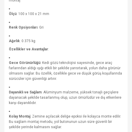
montaj
Ölçü
: 100 x 100 x 21 mm
Renk Opsiyonları
: Gri
Ağırlık
: 0.375 kg
Özellikler ve Avantajlar
:
Gece Görünürlüğü
: Kedi gözü teknolojisi sayesinde, gece araç
farlarından aldığı ışığı etkili bir şekilde yansıtarak, yolun daha görünür
olmasını sağlar. Bu özellik, özellikle gece ve düşük görüş koşullarında
sürücüler için güvenliği artırır.
Dayanıklı ve Sağlam
: Alüminyum malzeme, yüksek tonajlı geçişlere
dayanacak şekilde tasarlanmış olup, uzun ömürlüdür ve dış etkenlere
karşı dayanıklıdır.
Kolay Montaj
: Zemine açılacak deliğe epoksi ile kolayca monte edilir.
Bu sağlam montaj metodu, yol butonunun uzun süre güvenli bir
şekilde yerinde kalmasını sağlar.