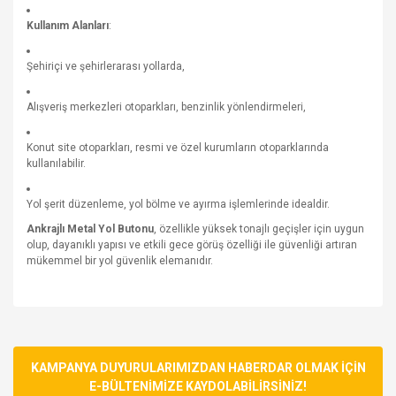
Kullanım Alanları
:
Şehiriçi ve şehirlerarası yollarda,
Alışveriş merkezleri otoparkları, benzinlik yönlendirmeleri,
Konut site otoparkları, resmi ve özel kurumların otoparklarında
kullanılabilir.
Yol şerit düzenleme, yol bölme ve ayırma işlemlerinde idealdir.
Ankrajlı Metal Yol Butonu
, özellikle yüksek tonajlı geçişler için uygun
olup, dayanıklı yapısı ve etkili gece görüş özelliği ile güvenliği artıran
mükemmel bir yol güvenlik elemanıdır.
Bu ürünün fiyat bilgisi, resim, ürün açıklamalarında ve diğer
konularda yetersiz gördüğünüz noktaları öneri formunu
Bu ürüne ilk yorumu siz yapın!
kullanarak tarafımıza iletebilirsiniz.
Görüş ve önerileriniz için teşekkür ederiz.
KAMPANYA DUYURULARIMIZDAN HABERDAR OLMAK İÇİN
E-BÜLTENİMİZE KAYDOLABİLİRSİNİZ!
Yorum Yaz