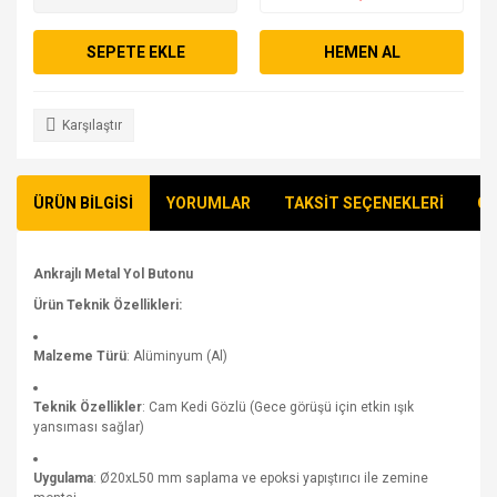
SEPETE EKLE
HEMEN AL
Karşılaştır
ÜRÜN BİLGİSİ
YORUMLAR
TAKSİT SEÇENEKLERİ
ÖN
Ankrajlı Metal Yol Butonu
Ürün Teknik Özellikleri:
Malzeme Türü
: Alüminyum (Al)
Teknik Özellikler
: Cam Kedi Gözlü (Gece görüşü için etkin ışık
yansıması sağlar)
Uygulama
: Ø20xL50 mm saplama ve epoksi yapıştırıcı ile zemine