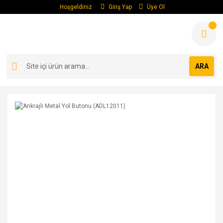
Hoşgeldiniz
Giriş Yap
Üye Ol
ARA