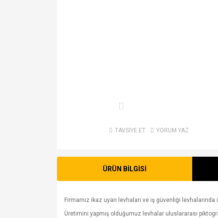
TAVSİYE ET
YORUM YAZ
ÜRÜN BİLGİSİ
Firmamız ikaz uyarı levhaları ve iş güvenliği levhalarında ü
Üretimini yapmış olduğumuz levhalar uluslararası piktogram