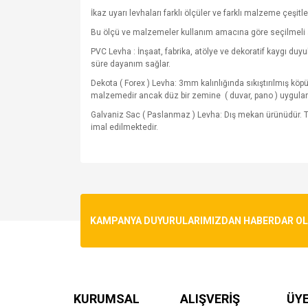
İkaz uyarı levhaları farklı ölçüler ve farklı malzeme çeşitle
Bu ölçü ve malzemeler kullanım amacına göre seçilmeli 
PVC Levha : İnşaat, fabrika, atölye ve dekoratif kaygı du
süre dayanım sağlar.
Dekota ( Forex ) Levha: 3mm kalınlığında sıkıştırılmış kö
malzemedir ancak düz bir zemine
( duvar, pano ) uygula
Galvaniz Sac ( Paslanmaz ) Levha: Dış mekan ürünüdür. T
imal edilmektedir.
Bu ürünün fiyat bilgisi, resim, ürün açıklamalarında v
Görüş ve önerileriniz için teşekkür ederiz.
Ürün resmi kalitesiz, bozuk veya görüntülenemiyo
KAMPANYA DUYURULARIMIZDAN HABERDAR OLMA
Ürün açıklamasında eksik bilgiler bulunuyor.
Ürün bilgilerinde hatalar bulunuyor.
Ürün fiyatı diğer sitelerden daha pahalı.
Bu ürüne benzer farklı alternatifler olmalı.
KURUMSAL
ALIŞVERİŞ
ÜYE