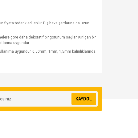
fiyata tedarik edilebilir. Dış hava şartlarına da uzun
lere göre daha dekoratif bir görünüm sağlar. Kırılgan bir
rtlarına uygundur.
 kullanıma uygundur. 0,50mm, 1mm, 1,5mm kalınlıklarında
za iletebilirsiniz.
KAYDOL