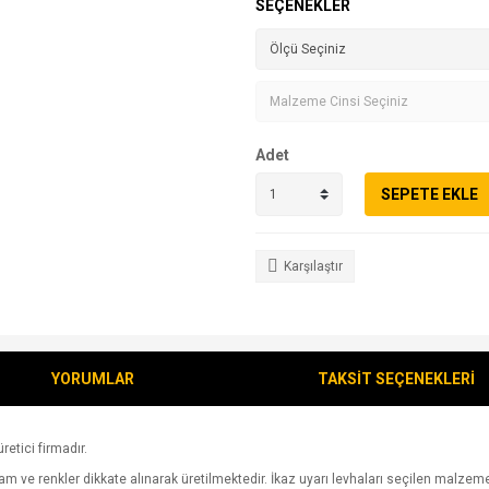
SEÇENEKLER
Adet
SEPETE EKLE
Karşılaştır
YORUMLAR
TAKSİT SEÇENEKLERİ
retici firmadır.
 ve renkler dikkate alınarak üretilmektedir. İkaz uyarı levhaları seçilen malzeme üz