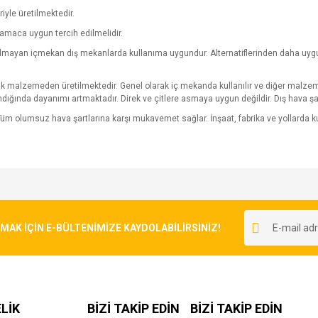
riyle üretilmektedir.
amaca uygun tercih edilmelidir.
yulmayan içmekan dış mekanlarda kullanıma uygundur. Alternatiflerinden daha uygun 
pük malzemeden üretilmektedir. Genel olarak iç mekanda kullanılır ve diğer malzeme
ndığında dayanımı artmaktadır. Direk ve çitlere asmaya uygun değildir. Dış hava şa
üm olumsuz hava şartlarına karşı mukavemet sağlar. İnşaat, fabrika ve yollarda
e diğer konularda yetersiz gördüğünüz noktaları öneri formunu kullanarak tarafımı
Bu ürüne ilk yorumu siz yapın!
r.
K İÇİN E-BÜLTENİMİZE KAYDOLABİLİRSİNİZ!
Yorum Yaz
LİK
BİZİ TAKİP EDİN
BİZİ TAKİP EDİN