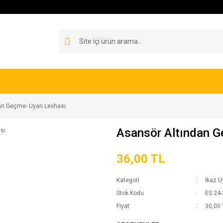
an Geçme- Uyarı Levhası
Asansör Altından G
36,00 TL
Kategori
İkaz U
Stok Kodu
ES 24-
Fiyat
30,00 