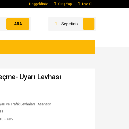
Hoşgeldiniz
Giriş Yap
Üye Ol
ARA
Sepetiniz
eçme- Uyarı Levhası
yarı ve Trafik Levhaları
,
Asansör
38
TL + KDV