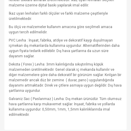
renkler dikkate alınarak üretilmektedir. İkaz uyarı levhaları seçilen
malzeme üzerine dijital baskı yapılarak imal edilir.
İkaz uyarı levhaları farklı ölçüler ve farklı malzeme çeşitleriyle
üretilmektedir.
Bu ölçü ve malzemeler kullanım amacına göre seçilmeli amaca
uygun tercih edilmelidir.
PVC Levha : İnşaat, fabrika, atölye ve dekoratif kaygı duyulmayan
içmekan dış mekanlarda kullanıma uygundur. Alternatiflerinden daha
uygun fiyata tedarik edilebilir. Dış hava şartlarına da uzun süre
dayanım sağlar.
Dekota ( Forex ) Levha: 3mm kalınlığında sıkıştırılmış köpük
malzemeden üretilmektedir. Genel olarak iç mekanda kullanılır ve
diğer malzemelere göre daha dekoratif bir görünüm sağlar. Kırılgan bir
malzemedir ancak düz bir zemine
( duvar, pano ) uygulandığında
dayanımı artmaktadır. Direk ve çitlere asmaya uygun değildir. Dış hava
şartlarına uygundur.
Galvaniz Sac ( Paslanmaz ) Levha: Dış mekan ürünüdür. Tüm olumsuz
hava şartlarına karşı mukavemet sağlar. İnşaat, fabrika ve yollarda
kullanıma uygundur. 0,50mm, 1mm, 1,5mm kalınlıklarında imal
edilmektedir.