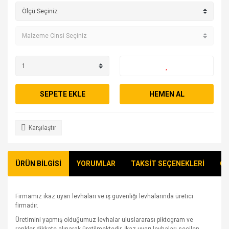
SEPETE EKLE
HEMEN AL
Karşılaştır
ÜRÜN BİLGİSİ
YORUMLAR
TAKSİT SEÇENEKLERİ
ÖN
Firmamız ikaz uyarı levhaları ve iş güvenliği levhalarında üretici
firmadır.
Üretimini yapmış olduğumuz levhalar uluslararası piktogram ve