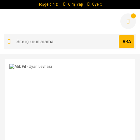
Hoşgeldiniz
Giriş Yap
Üye Ol
ARA