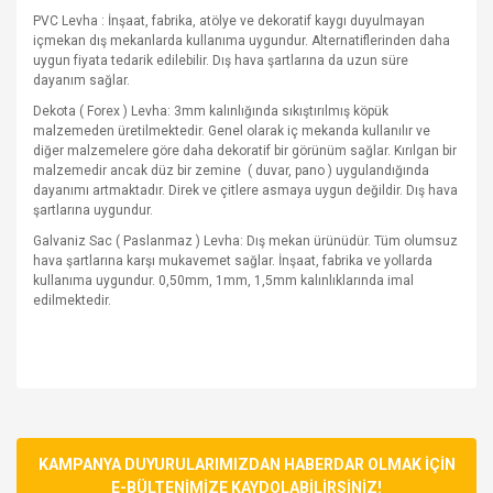
PVC Levha : İnşaat, fabrika, atölye ve dekoratif kaygı duyulmayan
içmekan dış mekanlarda kullanıma uygundur. Alternatiflerinden daha
uygun fiyata tedarik edilebilir. Dış hava şartlarına da uzun süre
dayanım sağlar.
Dekota ( Forex ) Levha: 3mm kalınlığında sıkıştırılmış köpük
malzemeden üretilmektedir. Genel olarak iç mekanda kullanılır ve
diğer malzemelere göre daha dekoratif bir görünüm sağlar. Kırılgan bir
malzemedir ancak düz bir zemine
( duvar, pano ) uygulandığında
dayanımı artmaktadır. Direk ve çitlere asmaya uygun değildir. Dış hava
şartlarına uygundur.
Galvaniz Sac ( Paslanmaz ) Levha: Dış mekan ürünüdür. Tüm olumsuz
hava şartlarına karşı mukavemet sağlar. İnşaat, fabrika ve yollarda
kullanıma uygundur. 0,50mm, 1mm, 1,5mm kalınlıklarında imal
edilmektedir.
Bu ürünün fiyat bilgisi, resim, ürün açıklamalarında ve diğer
konularda yetersiz gördüğünüz noktaları öneri formunu
Bu ürüne ilk yorumu siz yapın!
kullanarak tarafımıza iletebilirsiniz.
Görüş ve önerileriniz için teşekkür ederiz.
KAMPANYA DUYURULARIMIZDAN HABERDAR OLMAK İÇİN
E-BÜLTENİMİZE KAYDOLABİLİRSİNİZ!