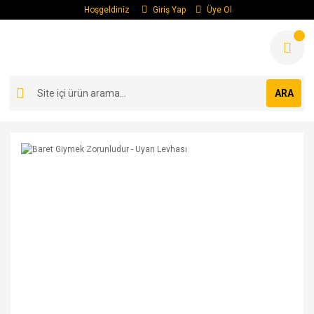
Hoşgeldiniz
Giriş Yap
Üye Ol
ARA