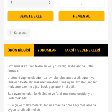
SEPETE EKLE
HEMEN AL
Karşılaştır
ÜRÜN BİLGİSİ
YORUMLAR
TAKSİT SEÇENEKLERİ
ÖN
Firmamız ikaz uyarı levhaları ve iş güvenliği levhalarında üretici
firmadır.
Üretimini yapmış olduğumuz levhalar uluslararası piktogram ve
renkler dikkate alınarak üretilmektedir. İkaz uyarı levhaları seçilen
malzeme üzerine dijital baskı yapılarak imal edilir.
İkaz uyarı levhaları farklı ölçüler ve farklı malzeme çeşitleriyle
üretilmektedir.
Bu ölçü ve malzemeler kullanım amacına göre seçilmeli amaca
uygun tercih edilmelidir.