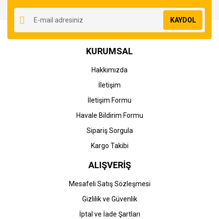
Yorum Yaz
Ürün resmi kalitesiz, bozuk veya görüntülenemiyor.
KAYDOL
Ürün açıklamasında eksik bilgiler bulunuyor.
Ürün bilgilerinde hatalar bulunuyor.
KURUMSAL
Ürün fiyatı diğer sitelerden daha pahalı.
Bu ürüne benzer farklı alternatifler olmalı.
Hakkımızda
İletişim
İletişim Formu
Havale Bildirim Formu
Gönder
Sipariş Sorgula
Kargo Takibi
ALIŞVERİŞ
Mesafeli Satış Sözleşmesi
Gizlilik ve Güvenlik
İptal ve İade Şartları