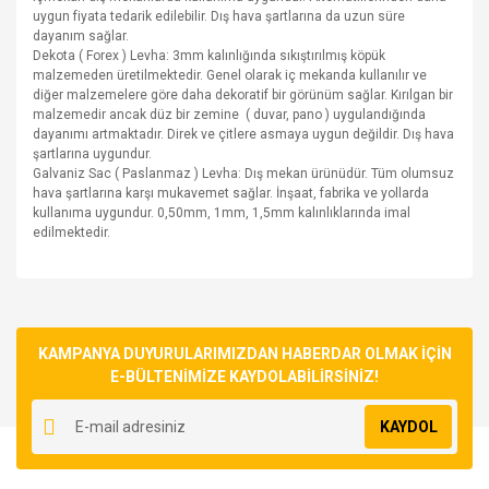
uygun fiyata tedarik edilebilir. Dış hava şartlarına da uzun süre
dayanım sağlar.
Dekota ( Forex ) Levha: 3mm kalınlığında sıkıştırılmış köpük
malzemeden üretilmektedir. Genel olarak iç mekanda kullanılır ve
diğer malzemelere göre daha dekoratif bir görünüm sağlar. Kırılgan bir
malzemedir ancak düz bir zemine ( duvar, pano ) uygulandığında
dayanımı artmaktadır. Direk ve çitlere asmaya uygun değildir. Dış hava
şartlarına uygundur.
Galvaniz Sac ( Paslanmaz ) Levha: Dış mekan ürünüdür. Tüm olumsuz
hava şartlarına karşı mukavemet sağlar. İnşaat, fabrika ve yollarda
kullanıma uygundur. 0,50mm, 1mm, 1,5mm kalınlıklarında imal
edilmektedir.
Bu ürünün fiyat bilgisi, resim, ürün açıklamalarında ve diğer
konularda yetersiz gördüğünüz noktaları öneri formunu
Bu ürüne ilk yorumu siz yapın!
kullanarak tarafımıza iletebilirsiniz.
Görüş ve önerileriniz için teşekkür ederiz.
KAMPANYA DUYURULARIMIZDAN HABERDAR OLMAK İÇİN
E-BÜLTENİMİZE KAYDOLABİLİRSİNİZ!
Yorum Yaz
Ürün resmi kalitesiz, bozuk veya görüntülenemiyor.
KAYDOL
Ürün açıklamasında eksik bilgiler bulunuyor.
Ürün bilgilerinde hatalar bulunuyor.