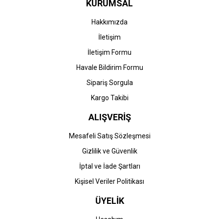
KURUMSAL
Ürün fiyatı diğer sitelerden daha pahalı.
Bu ürüne benzer farklı alternatifler olmalı.
Hakkımızda
İletişim
İletişim Formu
Havale Bildirim Formu
Gönder
Sipariş Sorgula
Kargo Takibi
ALIŞVERİŞ
Mesafeli Satış Sözleşmesi
Gizlilik ve Güvenlik
İptal ve İade Şartları
Kişisel Veriler Politikası
ÜYELİK