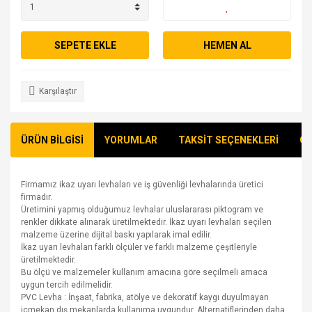
SEPETE EKLE
HEMEN AL
Karşılaştır
ÜRÜN BİLGİSİ
YORUMLAR
TAKSİT SEÇENEKLERİ
ÖN
Firmamız ikaz uyarı levhaları ve iş güvenliği levhalarında üretici
firmadır.
Üretimini yapmış olduğumuz levhalar uluslararası piktogram ve
renkler dikkate alınarak üretilmektedir. İkaz uyarı levhaları seçilen
malzeme üzerine dijital baskı yapılarak imal edilir.
İkaz uyarı levhaları farklı ölçüler ve farklı malzeme çeşitleriyle
üretilmektedir.
Bu ölçü ve malzemeler kullanım amacına göre seçilmeli amaca
uygun tercih edilmelidir.
PVC Levha : İnşaat, fabrika, atölye ve dekoratif kaygı duyulmayan
içmekan dış mekanlarda kullanıma uygundur. Alternatiflerinden daha