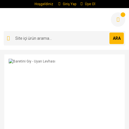
Hoşgeldiniz
Giriş Yap
Üye Ol
ARA