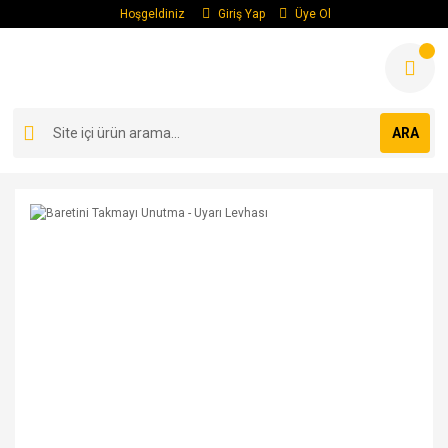
Hoşgeldiniz
Giriş Yap
Üye Ol
ARA