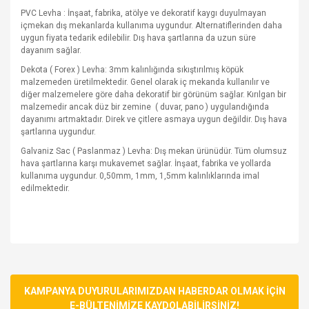
PVC Levha : İnşaat, fabrika, atölye ve dekoratif kaygı duyulmayan
içmekan dış mekanlarda kullanıma uygundur. Alternatiflerinden daha
uygun fiyata tedarik edilebilir. Dış hava şartlarına da uzun süre
dayanım sağlar.
Dekota ( Forex ) Levha: 3mm kalınlığında sıkıştırılmış köpük
malzemeden üretilmektedir. Genel olarak iç mekanda kullanılır ve
diğer malzemelere göre daha dekoratif bir görünüm sağlar. Kırılgan bir
malzemedir ancak düz bir zemine
( duvar, pano ) uygulandığında
dayanımı artmaktadır. Direk ve çitlere asmaya uygun değildir. Dış hava
şartlarına uygundur.
Galvaniz Sac ( Paslanmaz ) Levha: Dış mekan ürünüdür. Tüm olumsuz
hava şartlarına karşı mukavemet sağlar. İnşaat, fabrika ve yollarda
kullanıma uygundur. 0,50mm, 1mm, 1,5mm kalınlıklarında imal
edilmektedir.
Bu ürünün fiyat bilgisi, resim, ürün açıklamalarında ve diğer
konularda yetersiz gördüğünüz noktaları öneri formunu
Bu ürüne ilk yorumu siz yapın!
kullanarak tarafımıza iletebilirsiniz.
Görüş ve önerileriniz için teşekkür ederiz.
KAMPANYA DUYURULARIMIZDAN HABERDAR OLMAK İÇİN
E-BÜLTENİMİZE KAYDOLABİLİRSİNİZ!