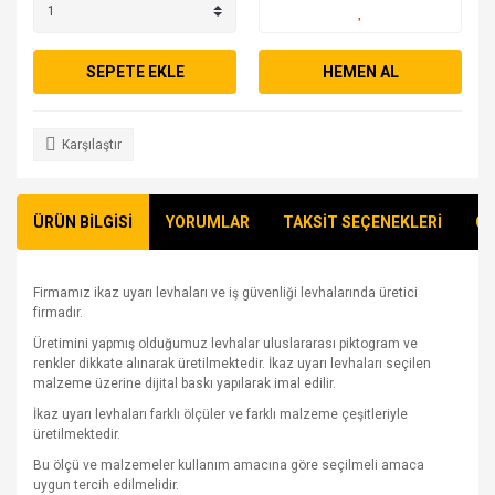
SEPETE EKLE
HEMEN AL
Karşılaştır
ÜRÜN BİLGİSİ
YORUMLAR
TAKSİT SEÇENEKLERİ
ÖN
Firmamız ikaz uyarı levhaları ve iş güvenliği levhalarında üretici
firmadır.
Üretimini yapmış olduğumuz levhalar uluslararası piktogram ve
renkler dikkate alınarak üretilmektedir. İkaz uyarı levhaları seçilen
malzeme üzerine dijital baskı yapılarak imal edilir.
İkaz uyarı levhaları farklı ölçüler ve farklı malzeme çeşitleriyle
üretilmektedir.
Bu ölçü ve malzemeler kullanım amacına göre seçilmeli amaca
uygun tercih edilmelidir.