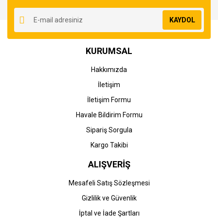
Yorum Yaz
Ürün resmi kalitesiz, bozuk veya görüntülenemiyor.
KAYDOL
Ürün açıklamasında eksik bilgiler bulunuyor.
Ürün bilgilerinde hatalar bulunuyor.
KURUMSAL
Ürün fiyatı diğer sitelerden daha pahalı.
Bu ürüne benzer farklı alternatifler olmalı.
Hakkımızda
İletişim
İletişim Formu
Havale Bildirim Formu
Gönder
Sipariş Sorgula
Kargo Takibi
ALIŞVERİŞ
Mesafeli Satış Sözleşmesi
Gizlilik ve Güvenlik
İptal ve İade Şartları