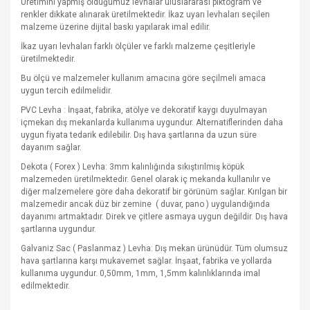
Üretimini yapmış olduğumuz levhalar uluslararası piktogram ve
renkler dikkate alınarak üretilmektedir. İkaz uyarı levhaları seçilen
malzeme üzerine dijital baskı yapılarak imal edilir.
İkaz uyarı levhaları farklı ölçüler ve farklı malzeme çeşitleriyle
üretilmektedir.
Bu ölçü ve malzemeler kullanım amacına göre seçilmeli amaca
uygun tercih edilmelidir.
PVC Levha : İnşaat, fabrika, atölye ve dekoratif kaygı duyulmayan
içmekan dış mekanlarda kullanıma uygundur. Alternatiflerinden daha
uygun fiyata tedarik edilebilir. Dış hava şartlarına da uzun süre
dayanım sağlar.
Dekota ( Forex ) Levha: 3mm kalınlığında sıkıştırılmış köpük
malzemeden üretilmektedir. Genel olarak iç mekanda kullanılır ve
diğer malzemelere göre daha dekoratif bir görünüm sağlar. Kırılgan bir
malzemedir ancak düz bir zemine
( duvar, pano ) uygulandığında
dayanımı artmaktadır. Direk ve çitlere asmaya uygun değildir. Dış hava
şartlarına uygundur.
Galvaniz Sac ( Paslanmaz ) Levha: Dış mekan ürünüdür. Tüm olumsuz
hava şartlarına karşı mukavemet sağlar. İnşaat, fabrika ve yollarda
kullanıma uygundur. 0,50mm, 1mm, 1,5mm kalınlıklarında imal
edilmektedir.