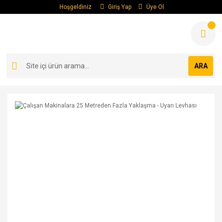
Hoşgeldiniz
Giriş Yap
Üye Ol
ARA