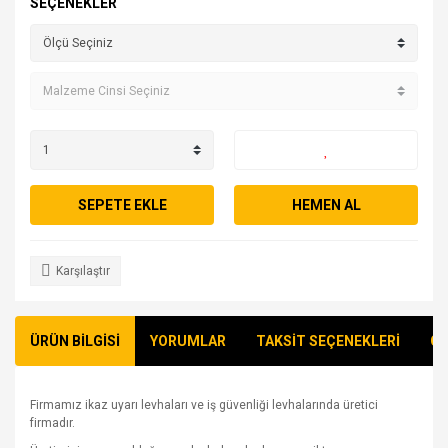
SEÇENEKLER
SEPETE EKLE
HEMEN AL
Karşılaştır
ÜRÜN BİLGİSİ
YORUMLAR
TAKSİT SEÇENEKLERİ
ÖN
Firmamız ikaz uyarı levhaları ve iş güvenliği levhalarında üretici
firmadır.