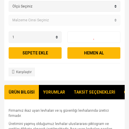
SEPETE EKLE
HEMEN AL
Karşılaştır
ÜRÜN BİLGİSİ
YORUMLAR
TAKSİT SEÇENEKLERİ
ÖN
Firmamız ikaz uyarı levhaları ve iş güvenliği levhalarında üretici
firmadır.
Üretimini yapmış olduğumuz levhalar uluslararası piktogram ve