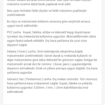
renkler dikkate alınarak üretilmektedir. İkaz uyarı levhaları seçilen
malzeme üzerine dijital baskı yapılarak imal edilir.
İkaz uyarı levhaları farklı ölçüler ve farklı malzeme çeşitleriyle
üretilmektedir.
Bu ölçü ve malzemeler kullanım amacına göre seçilmeli amaca
uygun tercih edilmelidir.
PVC Levha : İnşaat, fabrika, atölye ve dekoratif kaygı duyulmayan
içmekan dış mekanlarda kullanıma uygundur. Alternatiflerinden daha
uygun fiyata tedarik edilebilir. Dış hava şartlarına da uzun süre
dayanım sağlar.
Dekota ( Forex ) Levha: 3mm kalınlığında sıkıştırılmış köpük
malzemeden üretilmektedir. Genel olarak iç mekanda kullanılır ve
diğer malzemelere göre daha dekoratif bir görünüm sağlar. Kırılgan bir
malzemedir ancak düz bir zemine
( duvar, pano ) uygulandığında
dayanımı artmaktadır. Direk ve çitlere asmaya uygun değildir. Dış hava
şartlarına uygundur.
Galvaniz Sac ( Paslanmaz ) Levha: Dış mekan ürünüdür. Tüm olumsuz
hava şartlarına karşı mukavemet sağlar. İnşaat, fabrika ve yollarda
kullanıma uygundur. 0,50mm, 1mm, 1,5mm kalınlıklarında imal
edilmektedir.