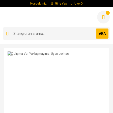
Hoşgeldiniz
Giriş Yap
Üye Ol
ARA