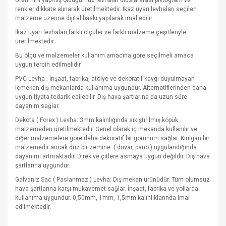
Üretimini yapmış olduğumuz levhalar uluslararası piktogram ve
renkler dikkate alınarak üretilmektedir. İkaz uyarı levhaları seçilen
malzeme üzerine dijital baskı yapılarak imal edilir.
İkaz uyarı levhaları farklı ölçüler ve farklı malzeme çeşitleriyle
üretilmektedir.
Bu ölçü ve malzemeler kullanım amacına göre seçilmeli amaca
uygun tercih edilmelidir.
PVC Levha : İnşaat, fabrika, atölye ve dekoratif kaygı duyulmayan
içmekan dış mekanlarda kullanıma uygundur. Alternatiflerinden daha
uygun fiyata tedarik edilebilir. Dış hava şartlarına da uzun süre
dayanım sağlar.
Dekota ( Forex ) Levha: 3mm kalınlığında sıkıştırılmış köpük
malzemeden üretilmektedir. Genel olarak iç mekanda kullanılır ve
diğer malzemelere göre daha dekoratif bir görünüm sağlar. Kırılgan bir
malzemedir ancak düz bir zemine
( duvar, pano ) uygulandığında
dayanımı artmaktadır. Direk ve çitlere asmaya uygun değildir. Dış hava
şartlarına uygundur.
Galvaniz Sac ( Paslanmaz ) Levha: Dış mekan ürünüdür. Tüm olumsuz
hava şartlarına karşı mukavemet sağlar. İnşaat, fabrika ve yollarda
kullanıma uygundur. 0,50mm, 1mm, 1,5mm kalınlıklarında imal
edilmektedir.