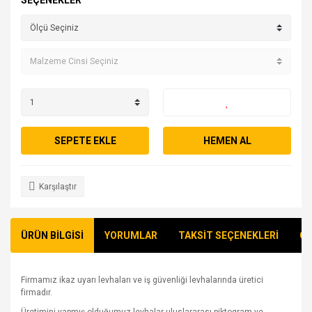
SEÇENEKLER
SEPETE EKLE
HEMEN AL
Karşılaştır
ÜRÜN BİLGİSİ
YORUMLAR
TAKSİT SEÇENEKLERİ
ÖN
Firmamız ikaz uyarı levhaları ve iş güvenliği levhalarında üretici
firmadır.