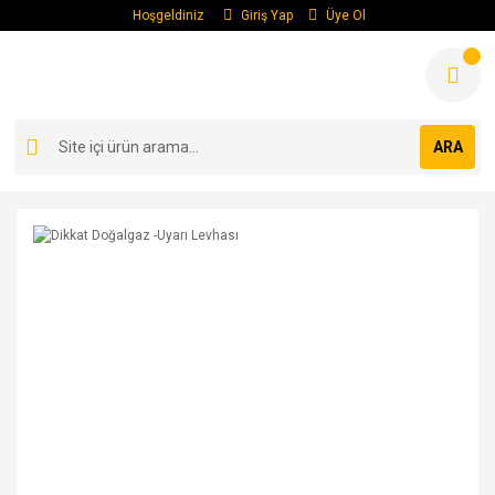
Hoşgeldiniz
Giriş Yap
Üye Ol
ARA