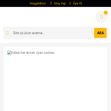
Hoşgeldiniz
Giriş Yap
Üye Ol
ARA