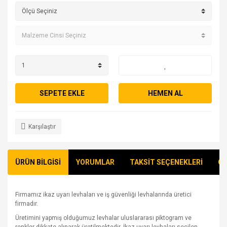
SEPETE EKLE
HEMEN AL
Karşılaştır
ÜRÜN BİLGİSİ
YORUMLAR
TAKSİT SEÇENEKLERİ
ÖN
Firmamız ikaz uyarı levhaları ve iş güvenliği levhalarında üretici
firmadır.
Üretimini yapmış olduğumuz levhalar uluslararası piktogram ve