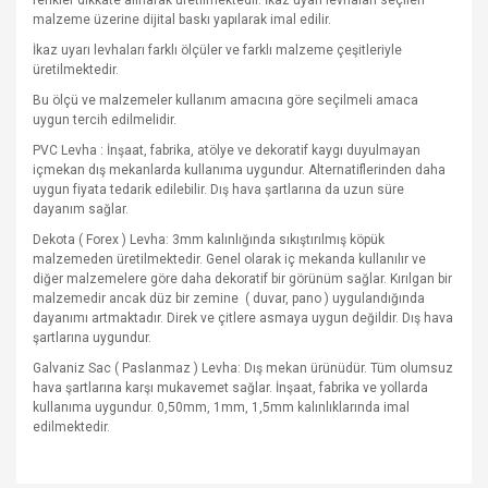
renkler dikkate alınarak üretilmektedir. İkaz uyarı levhaları seçilen
malzeme üzerine dijital baskı yapılarak imal edilir.
İkaz uyarı levhaları farklı ölçüler ve farklı malzeme çeşitleriyle
üretilmektedir.
Bu ölçü ve malzemeler kullanım amacına göre seçilmeli amaca
uygun tercih edilmelidir.
PVC Levha : İnşaat, fabrika, atölye ve dekoratif kaygı duyulmayan
içmekan dış mekanlarda kullanıma uygundur. Alternatiflerinden daha
uygun fiyata tedarik edilebilir. Dış hava şartlarına da uzun süre
dayanım sağlar.
Dekota ( Forex ) Levha: 3mm kalınlığında sıkıştırılmış köpük
malzemeden üretilmektedir. Genel olarak iç mekanda kullanılır ve
diğer malzemelere göre daha dekoratif bir görünüm sağlar. Kırılgan bir
malzemedir ancak düz bir zemine
( duvar, pano ) uygulandığında
dayanımı artmaktadır. Direk ve çitlere asmaya uygun değildir. Dış hava
şartlarına uygundur.
Galvaniz Sac ( Paslanmaz ) Levha: Dış mekan ürünüdür. Tüm olumsuz
hava şartlarına karşı mukavemet sağlar. İnşaat, fabrika ve yollarda
kullanıma uygundur. 0,50mm, 1mm, 1,5mm kalınlıklarında imal
edilmektedir.