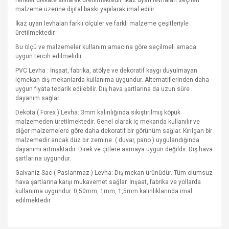
renkler dikkate alınarak üretilmektedir. İkaz uyarı levhaları seçilen
malzeme üzerine dijital baskı yapılarak imal edilir.
İkaz uyarı levhaları farklı ölçüler ve farklı malzeme çeşitleriyle
üretilmektedir.
Bu ölçü ve malzemeler kullanım amacına göre seçilmeli amaca
uygun tercih edilmelidir.
PVC Levha : İnşaat, fabrika, atölye ve dekoratif kaygı duyulmayan
içmekan dış mekanlarda kullanıma uygundur. Alternatiflerinden daha
uygun fiyata tedarik edilebilir. Dış hava şartlarına da uzun süre
dayanım sağlar.
Dekota ( Forex ) Levha: 3mm kalınlığında sıkıştırılmış köpük
malzemeden üretilmektedir. Genel olarak iç mekanda kullanılır ve
diğer malzemelere göre daha dekoratif bir görünüm sağlar. Kırılgan bir
malzemedir ancak düz bir zemine
( duvar, pano ) uygulandığında
dayanımı artmaktadır. Direk ve çitlere asmaya uygun değildir. Dış hava
şartlarına uygundur.
Galvaniz Sac ( Paslanmaz ) Levha: Dış mekan ürünüdür. Tüm olumsuz
hava şartlarına karşı mukavemet sağlar. İnşaat, fabrika ve yollarda
kullanıma uygundur. 0,50mm, 1mm, 1,5mm kalınlıklarında imal
edilmektedir.