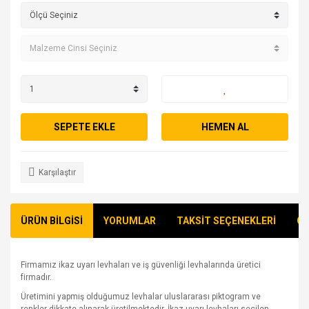
SEPETE EKLE
HEMEN AL
Karşılaştır
ÜRÜN BİLGİSİ
YORUMLAR
TAKSİT SEÇENEKLERİ
ÖN
Firmamız ikaz uyarı levhaları ve iş güvenliği levhalarında üretici
firmadır.
Üretimini yapmış olduğumuz levhalar uluslararası piktogram ve