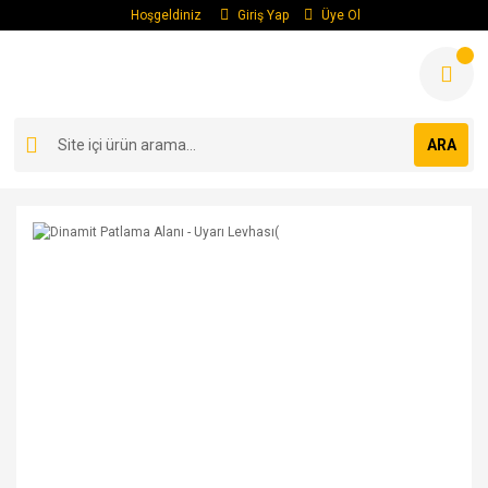
Hoşgeldiniz
Giriş Yap
Üye Ol
ARA