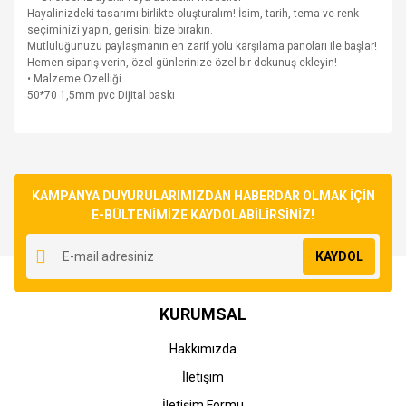
Hayalinizdeki tasarımı birlikte oluşturalım! İsim, tarih, tema ve renk
seçiminizi yapın, gerisini bize bırakın.
Mutluluğunuzu paylaşmanın en zarif yolu karşılama panoları ile başlar!
Hemen sipariş verin, özel günlerinize özel bir dokunuş ekleyin!
• Malzeme Özelliği
50*70 1,5mm pvc Dijital baskı
Bu ürünün fiyat bilgisi, resim, ürün açıklamalarında ve diğer
konularda yetersiz gördüğünüz noktaları öneri formunu
Bu ürüne ilk yorumu siz yapın!
kullanarak tarafımıza iletebilirsiniz.
Görüş ve önerileriniz için teşekkür ederiz.
KAMPANYA DUYURULARIMIZDAN HABERDAR OLMAK İÇİN
E-BÜLTENİMİZE KAYDOLABİLİRSİNİZ!
Yorum Yaz
Ürün resmi kalitesiz, bozuk veya görüntülenemiyor.
KAYDOL
Ürün açıklamasında eksik bilgiler bulunuyor.
Ürün bilgilerinde hatalar bulunuyor.
KURUMSAL
Ürün fiyatı diğer sitelerden daha pahalı.
Bu ürüne benzer farklı alternatifler olmalı.
Hakkımızda
İletişim
İletişim Formu