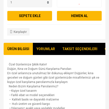
SEPETE EKLE
HEMEN AL
Karşılaştır
ÜRÜN BİLGİSİ
YORUMLAR
TAKSİT SEÇENEKLERİ
ÖN
Özel Günlerinize Şıklık Katın!
Düğün, Kına ve Doğum Günü Karşılama Panoları
En özel anlarınıza unutulmaz bir dokunuş ekleyin! Düğünler, kına
geceleri ve doğum günleri gibi özel günlerinizde misafirlerinizi şık ve
kişiye özel karşılama panolarımızla karşılayın.
Neden Bizim Karşılama Panolarımız?
• Kişiye özel tasarım
• Farklı ebat ve model seçenekleri
• Kaliteli baskı ve dayanıklı malzeme
• Hızlı üretim ve güvenli kargo
• Dilerseniz ayaklı veya asılabilir modeller