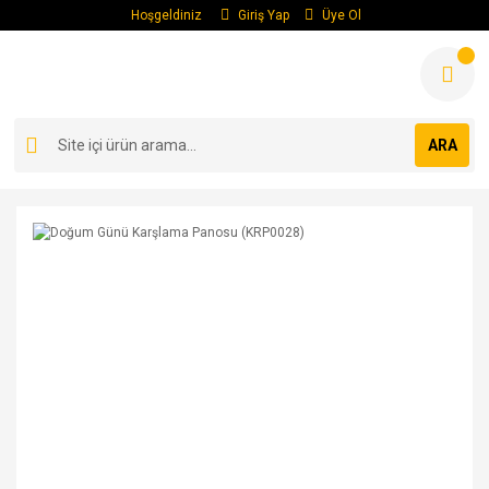
Hoşgeldiniz
Giriş Yap
Üye Ol
ARA