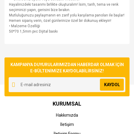
Hayalinizdeki tasarımı birlikte oluşturalım! İsim, tarih, tema ve renk
seçiminizi yapın, gerisini bize bırakın.
Mutluluğunuzu paylaşmanın en zarif yolu karşılama panoları ile başlar!
Hemen sipariş verin, özel günlerinize özel bir dokunuş ekleyin!
• Malzeme Özelliği
50*70 1,5mm pvc Dijital baskı
Bu ürünün fiyat bilgisi, resim, ürün açıklamalarında ve diğer
konularda yetersiz gördüğünüz noktaları öneri formunu
Bu ürüne ilk yorumu siz yapın!
kullanarak tarafımıza iletebilirsiniz.
Görüş ve önerileriniz için teşekkür ederiz.
KAMPANYA DUYURULARIMIZDAN HABERDAR OLMAK İÇİN
E-BÜLTENİMİZE KAYDOLABİLİRSİNİZ!
Yorum Yaz
Ürün resmi kalitesiz, bozuk veya görüntülenemiyor.
KAYDOL
Ürün açıklamasında eksik bilgiler bulunuyor.
Ürün bilgilerinde hatalar bulunuyor.
KURUMSAL
Ürün fiyatı diğer sitelerden daha pahalı.
Bu ürüne benzer farklı alternatifler olmalı.
Hakkımızda
İletişim
İletişim Formu