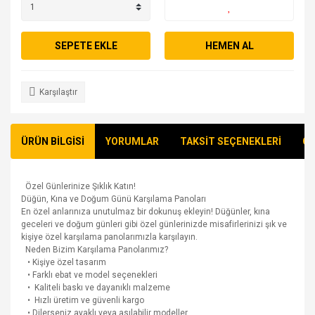
SEPETE EKLE
HEMEN AL
Karşılaştır
ÜRÜN BİLGİSİ
YORUMLAR
TAKSİT SEÇENEKLERİ
ÖN
Özel Günlerinize Şıklık Katın!
Düğün, Kına ve Doğum Günü Karşılama Panoları
En özel anlarınıza unutulmaz bir dokunuş ekleyin! Düğünler, kına
geceleri ve doğum günleri gibi özel günlerinizde misafirlerinizi şık ve
kişiye özel karşılama panolarımızla karşılayın.
Neden Bizim Karşılama Panolarımız?
• Kişiye özel tasarım
• Farklı ebat ve model seçenekleri
• Kaliteli baskı ve dayanıklı malzeme
• Hızlı üretim ve güvenli kargo
• Dilerseniz ayaklı veya asılabilir modeller