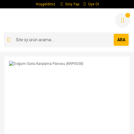
Hoşgeldiniz
Giriş Yap
Üye Ol
ARA