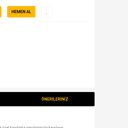
HEMEN AL
ÖNERİLERİNİZ
e özel karşılama panolarımızla karşılayın.