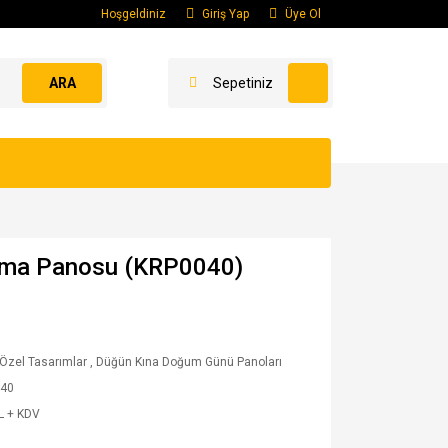
Hoşgeldiniz
Giriş Yap
Üye Ol
ARA
Sepetiniz
ama Panosu (KRP0040)
 Özel Tasarımlar
,
Düğün Kına Doğum Günü Panoları
40
L + KDV