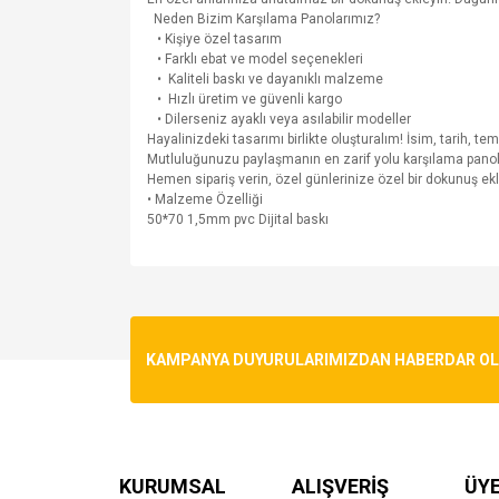
Neden Bizim Karşılama Panolarımız?
• Kişiye özel tasarım
• Farklı ebat ve model seçenekleri
• Kaliteli baskı ve dayanıklı malzeme
• Hızlı üretim ve güvenli kargo
• Dilerseniz ayaklı veya asılabilir modeller
Hayalinizdeki tasarımı birlikte oluşturalım! İsim, tarih, tem
Mutluluğunuzu paylaşmanın en zarif yolu karşılama panolar
Hemen sipariş verin, özel günlerinize özel bir dokunuş ekl
• Malzeme Özelliği
50*70 1,5mm pvc Dijital baskı
Bu ürünün fiyat bilgisi, resim, ürün açıklamalarında v
Görüş ve önerileriniz için teşekkür ederiz.
Ürün resmi kalitesiz, bozuk veya görüntülenemiyo
KAMPANYA DUYURULARIMIZDAN HABERDAR OLMA
Ürün açıklamasında eksik bilgiler bulunuyor.
Ürün bilgilerinde hatalar bulunuyor.
Ürün fiyatı diğer sitelerden daha pahalı.
Bu ürüne benzer farklı alternatifler olmalı.
KURUMSAL
ALIŞVERİŞ
ÜYE