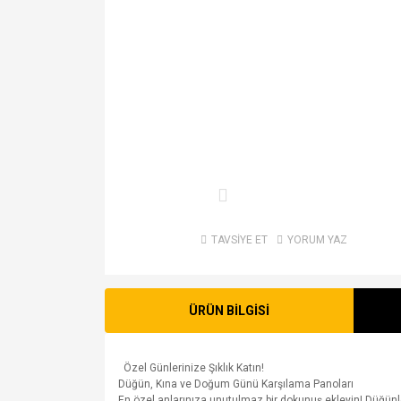
TAVSİYE ET
YORUM YAZ
ÜRÜN BİLGİSİ
Özel Günlerinize Şıklık Katın!
Düğün, Kına ve Doğum Günü Karşılama Panoları
En özel anlarınıza unutulmaz bir dokunuş ekleyin! Düğünler