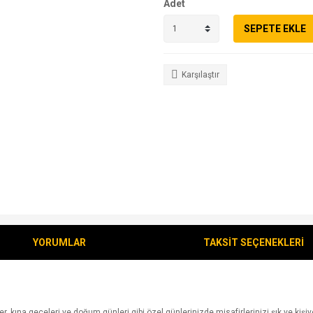
Adet
SEPETE EKLE
Karşılaştır
YORUMLAR
TAKSİT SEÇENEKLERİ
, kına geceleri ve doğum günleri gibi özel günlerinizde misafirlerinizi şık ve kişiy