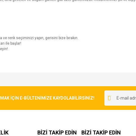
a ve renk seçiminizi yapın, gerisini bize bırakın.
ı ile başlar!
eyin!
e diğer konularda yetersiz gördüğünüz noktaları öneri formunu kullanarak tarafımı
Bu ürüne ilk yorumu siz yapın!
r.
K İÇİN E-BÜLTENİMİZE KAYDOLABİLİRSİNİZ!
Yorum Yaz
LİK
BİZİ TAKİP EDİN
BİZİ TAKİP EDİN