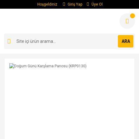
Hoşgeldiniz
Giriş Yap
Üye Ol
ARA