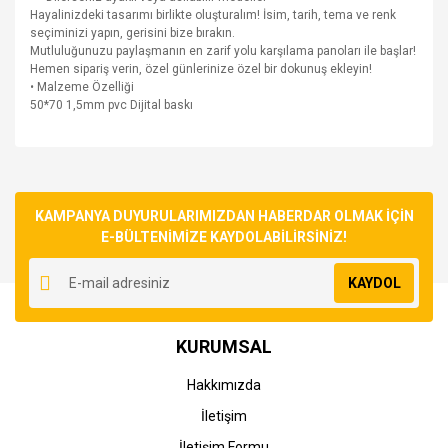
Hayalinizdeki tasarımı birlikte oluşturalım! İsim, tarih, tema ve renk
seçiminizi yapın, gerisini bize bırakın.
Mutluluğunuzu paylaşmanın en zarif yolu karşılama panoları ile başlar!
Hemen sipariş verin, özel günlerinize özel bir dokunuş ekleyin!
• Malzeme Özelliği
50*70 1,5mm pvc Dijital baskı
Bu ürünün fiyat bilgisi, resim, ürün açıklamalarında ve diğer
konularda yetersiz gördüğünüz noktaları öneri formunu
Bu ürüne ilk yorumu siz yapın!
kullanarak tarafımıza iletebilirsiniz.
Görüş ve önerileriniz için teşekkür ederiz.
KAMPANYA DUYURULARIMIZDAN HABERDAR OLMAK İÇİN
E-BÜLTENİMİZE KAYDOLABİLİRSİNİZ!
Yorum Yaz
Ürün resmi kalitesiz, bozuk veya görüntülenemiyor.
KAYDOL
Ürün açıklamasında eksik bilgiler bulunuyor.
Ürün bilgilerinde hatalar bulunuyor.
KURUMSAL
Ürün fiyatı diğer sitelerden daha pahalı.
Bu ürüne benzer farklı alternatifler olmalı.
Hakkımızda
İletişim
İletişim Formu