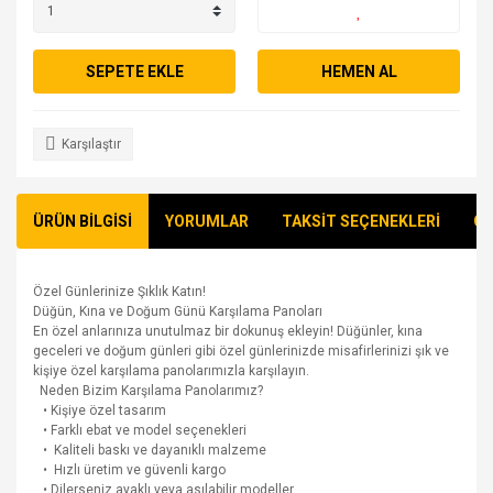
SEPETE EKLE
HEMEN AL
Karşılaştır
ÜRÜN BİLGİSİ
YORUMLAR
TAKSİT SEÇENEKLERİ
ÖN
Özel Günlerinize Şıklık Katın!
Düğün, Kına ve Doğum Günü Karşılama Panoları
En özel anlarınıza unutulmaz bir dokunuş ekleyin! Düğünler, kına
geceleri ve doğum günleri gibi özel günlerinizde misafirlerinizi şık ve
kişiye özel karşılama panolarımızla karşılayın.
Neden Bizim Karşılama Panolarımız?
• Kişiye özel tasarım
• Farklı ebat ve model seçenekleri
• Kaliteli baskı ve dayanıklı malzeme
• Hızlı üretim ve güvenli kargo
• Dilerseniz ayaklı veya asılabilir modeller