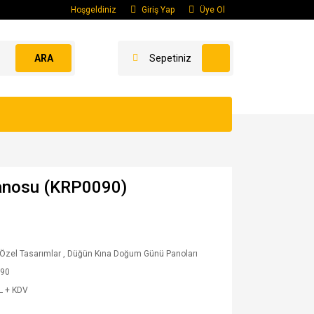
Hoşgeldiniz
Giriş Yap
Üye Ol
ARA
Sepetiniz
anosu (KRP0090)
 Özel Tasarımlar
,
Düğün Kına Doğum Günü Panoları
90
L + KDV