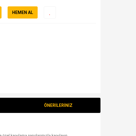
HEMEN AL
ÖNERİLERİNİZ
e özel karşılama panolarımızla karşılayın.