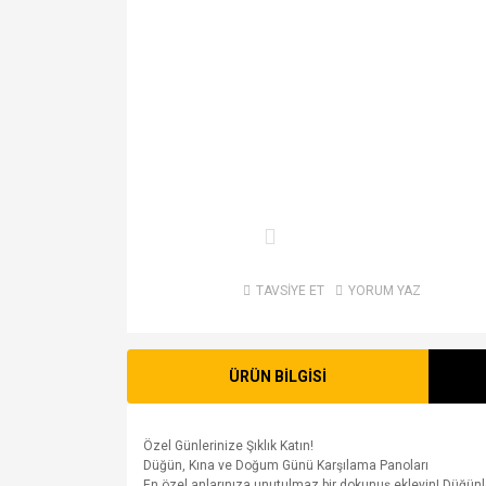
TAVSİYE ET
YORUM YAZ
ÜRÜN BİLGİSİ
Özel Günlerinize Şıklık Katın!
Düğün, Kına ve Doğum Günü Karşılama Panoları
En özel anlarınıza unutulmaz bir dokunuş ekleyin! Düğünler