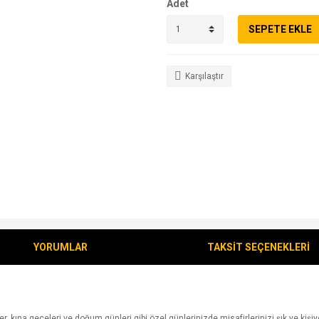
Adet
SEPETE EKLE
Karşılaştır
YORUMLAR
TAKSİT SEÇENEKLERİ
, kına geceleri ve doğum günleri gibi özel günlerinizde misafirlerinizi şık ve kişiy