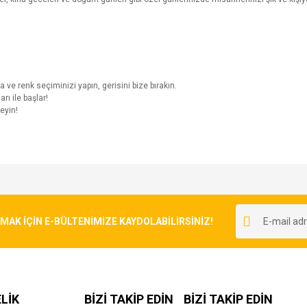
a ve renk seçiminizi yapın, gerisini bize bırakın.
ı ile başlar!
eyin!
e diğer konularda yetersiz gördüğünüz noktaları öneri formunu kullanarak tarafımı
Bu ürüne ilk yorumu siz yapın!
r.
K İÇİN E-BÜLTENİMİZE KAYDOLABİLİRSİNİZ!
Yorum Yaz
LİK
BİZİ TAKİP EDİN
BİZİ TAKİP EDİN