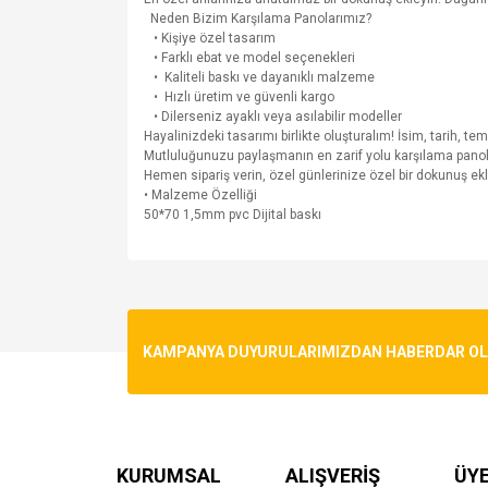
Neden Bizim Karşılama Panolarımız?
• Kişiye özel tasarım
• Farklı ebat ve model seçenekleri
• Kaliteli baskı ve dayanıklı malzeme
• Hızlı üretim ve güvenli kargo
• Dilerseniz ayaklı veya asılabilir modeller
Hayalinizdeki tasarımı birlikte oluşturalım! İsim, tarih, tem
Mutluluğunuzu paylaşmanın en zarif yolu karşılama panolar
Hemen sipariş verin, özel günlerinize özel bir dokunuş ekl
• Malzeme Özelliği
50*70 1,5mm pvc Dijital baskı
Bu ürünün fiyat bilgisi, resim, ürün açıklamalarında v
Görüş ve önerileriniz için teşekkür ederiz.
Ürün resmi kalitesiz, bozuk veya görüntülenemiyo
KAMPANYA DUYURULARIMIZDAN HABERDAR OLMA
Ürün açıklamasında eksik bilgiler bulunuyor.
Ürün bilgilerinde hatalar bulunuyor.
Ürün fiyatı diğer sitelerden daha pahalı.
Bu ürüne benzer farklı alternatifler olmalı.
KURUMSAL
ALIŞVERİŞ
ÜYE