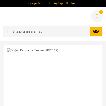
Hoşgeldiniz
Giriş Yap
Üye Ol
ARA