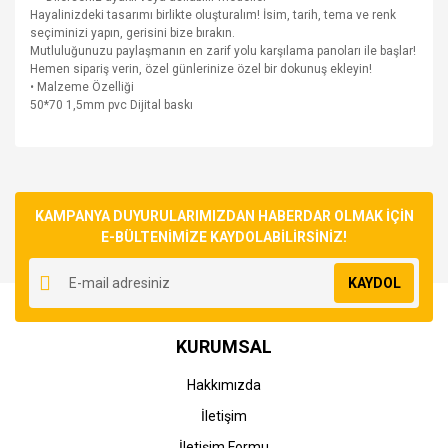
Hayalinizdeki tasarımı birlikte oluşturalım! İsim, tarih, tema ve renk
seçiminizi yapın, gerisini bize bırakın.
Mutluluğunuzu paylaşmanın en zarif yolu karşılama panoları ile başlar!
Hemen sipariş verin, özel günlerinize özel bir dokunuş ekleyin!
• Malzeme Özelliği
50*70 1,5mm pvc Dijital baskı
Bu ürünün fiyat bilgisi, resim, ürün açıklamalarında ve diğer
konularda yetersiz gördüğünüz noktaları öneri formunu
Bu ürüne ilk yorumu siz yapın!
kullanarak tarafımıza iletebilirsiniz.
Görüş ve önerileriniz için teşekkür ederiz.
KAMPANYA DUYURULARIMIZDAN HABERDAR OLMAK İÇİN
E-BÜLTENİMİZE KAYDOLABİLİRSİNİZ!
Yorum Yaz
Ürün resmi kalitesiz, bozuk veya görüntülenemiyor.
KAYDOL
Ürün açıklamasında eksik bilgiler bulunuyor.
Ürün bilgilerinde hatalar bulunuyor.
KURUMSAL
Ürün fiyatı diğer sitelerden daha pahalı.
Bu ürüne benzer farklı alternatifler olmalı.
Hakkımızda
İletişim
İletişim Formu