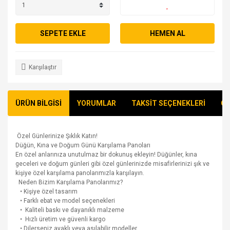
SEPETE EKLE
HEMEN AL
Karşılaştır
ÜRÜN BİLGİSİ
YORUMLAR
TAKSİT SEÇENEKLERİ
ÖN
Özel Günlerinize Şıklık Katın!
Düğün, Kına ve Doğum Günü Karşılama Panoları
En özel anlarınıza unutulmaz bir dokunuş ekleyin! Düğünler, kına
geceleri ve doğum günleri gibi özel günlerinizde misafirlerinizi şık ve
kişiye özel karşılama panolarımızla karşılayın.
Neden Bizim Karşılama Panolarımız?
• Kişiye özel tasarım
• Farklı ebat ve model seçenekleri
• Kaliteli baskı ve dayanıklı malzeme
• Hızlı üretim ve güvenli kargo
• Dilerseniz ayaklı veya asılabilir modeller