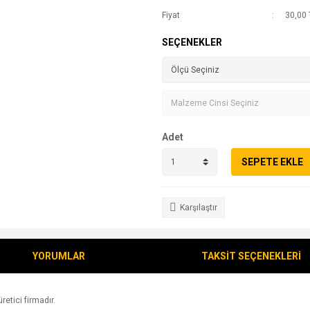
Fiyat
30,00 
SEÇENEKLER
Adet
SEPETE EKLE
Karşılaştır
YORUMLAR
TAKSİT SEÇENEKLERİ
retici firmadır.