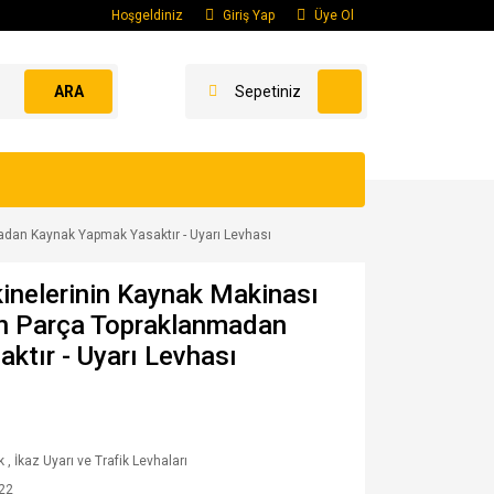
Hoşgeldiniz
Giriş Yap
Üye Ol
ARA
Sepetiniz
adan Kaynak Yapmak Yasaktır - Uyarı Levhası
inelerinin Kaynak Makinası
n Parça Topraklanmadan
ktır - Uyarı Levhası
k
,
İkaz Uyarı ve Trafik Levhaları
22