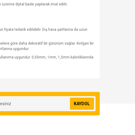
erine dijital baskı yapılarak imal edilir.
fiyata tedarik edilebilir. Dış hava şartlarına da uzun
lere göre daha dekoratif bir görünüm sağlar. Kırılgan bir
rtlarına uygundur.
 kullanıma uygundur. 0,50mm, 1mm, 1,5mm kalınlıklarında
za iletebilirsiniz.
KAYDOL