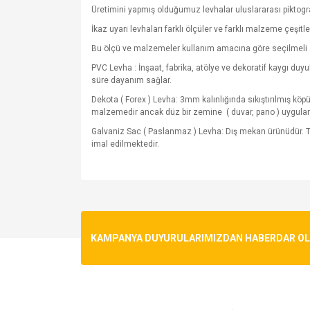
Üretimini yapmış olduğumuz levhalar uluslararası piktogram
İkaz uyarı levhaları farklı ölçüler ve farklı malzeme çeşitle
Bu ölçü ve malzemeler kullanım amacına göre seçilmeli 
PVC Levha : İnşaat, fabrika, atölye ve dekoratif kaygı du
süre dayanım sağlar.
Dekota ( Forex ) Levha: 3mm kalınlığında sıkıştırılmış kö
malzemedir ancak düz bir zemine
( duvar, pano ) uygula
Galvaniz Sac ( Paslanmaz ) Levha: Dış mekan ürünüdür. T
imal edilmektedir.
Bu ürünün fiyat bilgisi, resim, ürün açıklamalarında v
Görüş ve önerileriniz için teşekkür ederiz.
Ürün resmi kalitesiz, bozuk veya görüntülenemiyo
KAMPANYA DUYURULARIMIZDAN HABERDAR OLMA
Ürün açıklamasında eksik bilgiler bulunuyor.
Ürün bilgilerinde hatalar bulunuyor.
Ürün fiyatı diğer sitelerden daha pahalı.