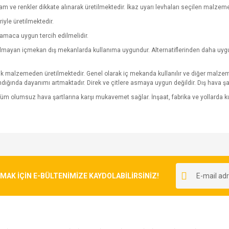
 ve renkler dikkate alınarak üretilmektedir. İkaz uyarı levhaları seçilen malzeme üz
riyle üretilmektedir.
amaca uygun tercih edilmelidir.
yulmayan içmekan dış mekanlarda kullanıma uygundur. Alternatiflerinden daha uygun 
pük malzemeden üretilmektedir. Genel olarak iç mekanda kullanılır ve diğer malzeme
ndığında dayanımı artmaktadır. Direk ve çitlere asmaya uygun değildir. Dış hava şa
üm olumsuz hava şartlarına karşı mukavemet sağlar. İnşaat, fabrika ve yollarda
e diğer konularda yetersiz gördüğünüz noktaları öneri formunu kullanarak tarafımı
Bu ürüne ilk yorumu siz yapın!
r.
K İÇİN E-BÜLTENİMİZE KAYDOLABİLİRSİNİZ!
Yorum Yaz