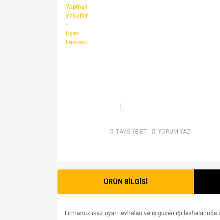
TAVSİYE ET
YORUM YAZ
ÜRÜN BİLGİSİ
Firmamız ikaz uyarı levhaları ve iş güvenliği levhalarında ü