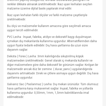
Üretimini yapmış olduğumuz levhalar uluslararası piktogram ve
renkler dikkate alınarak üretilmektedir. İkaz uyarı levhaları seçilen
malzeme üzerine dijital baskı yapılarak imal edilir.
İkaz uyarı levhaları farklı ölçüler ve farklı malzeme çeşitleriyle
üretilmektedir.
Bu ölçü ve malzemeler kullanım amacına göre seçilmeli amaca
uygun tercih edilmelidir.
PVC Levha : İnşaat, fabrika, atölye ve dekoratif kaygı duyulmayan
içmekan dış mekanlarda kullanıma uygundur. Alternatiflerinden daha
uygun fiyata tedarik edilebilir. Dış hava şartlarına da uzun süre
dayanım sağlar.
Dekota ( Forex ) Levha: 3mm kalınlığında sıkıştırılmış köpük
malzemeden üretilmektedir. Genel olarak iç mekanda kullanılır ve
diğer malzemelere göre daha dekoratif bir görünüm sağlar. Kırılgan bir
malzemedir ancak düz bir zemine
( duvar, pano ) uygulandığında
dayanımı artmaktadır. Direk ve çitlere asmaya uygun değildir. Dış hava
şartlarına uygundur.
Galvaniz Sac ( Paslanmaz ) Levha: Dış mekan ürünüdür. Tüm olumsuz
hava şartlarına karşı mukavemet sağlar. İnşaat, fabrika ve yollarda
kullanıma uygundur. 0,50mm, 1mm, 1,5mm kalınlıklarında imal
edilmektedir.