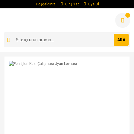
Hoşgeldiniz
Giriş Yap
Üye Ol
ARA