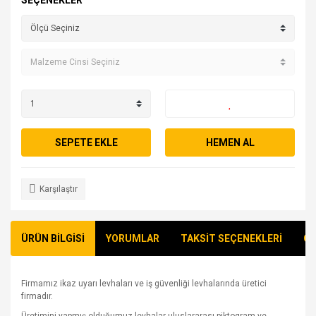
SEÇENEKLER
SEPETE EKLE
HEMEN AL
Karşılaştır
ÜRÜN BİLGİSİ
YORUMLAR
TAKSİT SEÇENEKLERİ
ÖN
Firmamız ikaz uyarı levhaları ve iş güvenliği levhalarında üretici
firmadır.