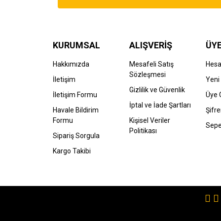
Ürün açıklamasında eksik bilgiler bulunuyor.
Ürün bilgilerinde hatalar bulunuyor.
Ürün fiyatı diğer sitelerden daha pahalı.
Bu ürüne benzer farklı alternatifler olmalı.
KURUMSAL
ALIŞVERİŞ
ÜYE
Hakkımızda
Mesafeli Satış
Hes
Sözleşmesi
İletişim
Yeni 
Gizlilik ve Güvenlik
İletişim Formu
Üye G
İptal ve İade Şartları
Havale Bildirim
Şifr
Formu
Kişisel Veriler
Sepe
Politikası
Sipariş Sorgula
Kargo Takibi