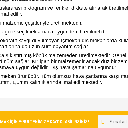
lararası piktogram ve renkler dikkate alınarak üretilmekt
mal edilir.
klı malzeme çeşitleriyle üretilmektedir.
 göre seçilmeli amaca uygun tercih edilmelidir.
 dekoratif kaygı duyulmayan içmekan dış mekanlarda kull
a şartlarına da uzun süre dayanım sağlar.
a sıkıştırılmış köpük malzemeden üretilmektedir. Genel o
rünüm sağlar. Kırılgan bir malzemedir ancak düz bir zem
asmaya uygun değildir. Dış hava şartlarına uygundur.
 mekan ürünüdür. Tüm olumsuz hava şartlarına karşı muk
mm, 1,5mm kalınlıklarında imal edilmektedir.
e diğer konularda yetersiz gördüğünüz noktaları öneri formunu kullanarak tarafımı
Bu ürüne ilk yorumu siz yapın!
r.
K İÇİN E-BÜLTENİMİZE KAYDOLABİLİRSİNİZ!
Yorum Yaz