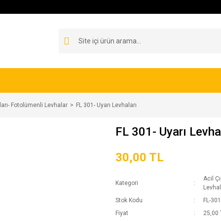
ları- Fotolümenli Levhalar
FL 301- Uyarı Levhaları
FL 301- Uyarı Levha
30,00 TL
Acil Ç
Kategori
Levhal
Stok Kodu
FL-301
Fiyat
25,00 