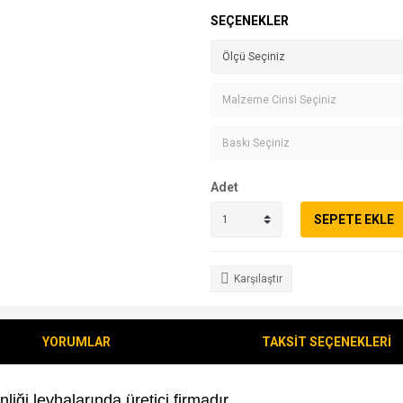
SEÇENEKLER
Adet
SEPETE EKLE
Karşılaştır
YORUMLAR
TAKSİT SEÇENEKLERİ
liği levhalarında üretici firmadır.