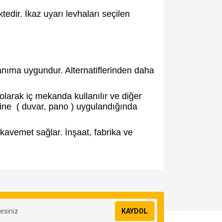
edir. İkaz uyarı levhaları seçilen
anıma uygundur. Alternatiflerinden daha
larak iç mekanda kullanılır ve diğer
ine ( duvar, pano ) uygulandığında
avemet sağlar. İnşaat, fabrika ve
za iletebilirsiniz.
KAYDOL