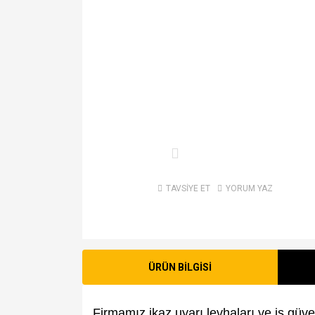
TAVSİYE ET
YORUM YAZ
ÜRÜN BİLGİSİ
Firmamız ikaz uyarı levhaları ve iş güven