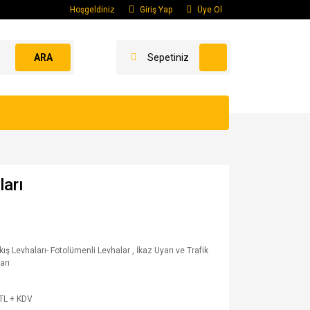
Hoşgeldiniz
Giriş Yap
Üye Ol
ARA
Sepetiniz
ları
ıkış Levhaları- Fotolümenli Levhalar
,
İkaz Uyarı ve Trafik
arı
TL + KDV