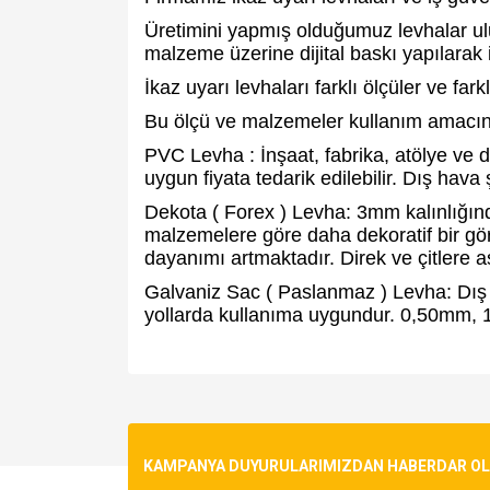
Üretimini yapmış olduğumuz levhalar ulus
malzeme üzerine dijital baskı yapılarak i
İkaz uyarı levhaları farklı ölçüler ve far
Bu ölçü ve malzemeler kullanım amacına
PVC Levha : İnşaat, fabrika, atölye ve
uygun fiyata tedarik edilebilir. Dış hav
Dekota ( Forex ) Levha: 3mm kalınlığınd
malzemelere göre daha dekoratif bir gö
dayanımı artmaktadır. Direk ve çitlere 
Galvaniz Sac ( Paslanmaz ) Levha: Dış
yollarda kullanıma uygundur. 0,50mm, 1
Bu ürünün fiyat bilgisi, resim, ürün açıklamalarında v
Görüş ve önerileriniz için teşekkür ederiz.
Ürün resmi kalitesiz, bozuk veya görüntülenemiyo
KAMPANYA DUYURULARIMIZDAN HABERDAR OLMA