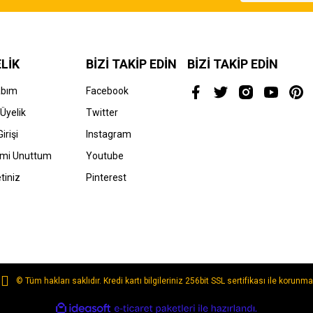
LİK
BİZİ TAKİP EDİN
BİZİ TAKİP EDİN
abım
Facebook
Üyelik
Twitter
irişi
Instagram
Gönder
emi Unuttum
Youtube
tiniz
Pinterest
© Tüm hakları saklıdır. Kredi kartı bilgileriniz 256bit SSL sertifikası ile korunma
ile
ideasoft
e-