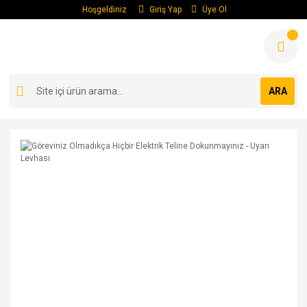
Hoşgeldiniz
Giriş Yap
Üye Ol
ARA