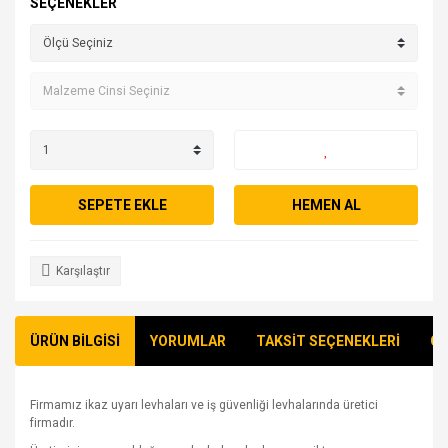
SEÇENEKLER
SEPETE EKLE
HEMEN AL
Karşılaştır
ÜRÜN BİLGİSİ
YORUMLAR
TAKSİT SEÇENEKLERİ
ÖN
Firmamız ikaz uyarı levhaları ve iş güvenliği levhalarında üretici
firmadır.