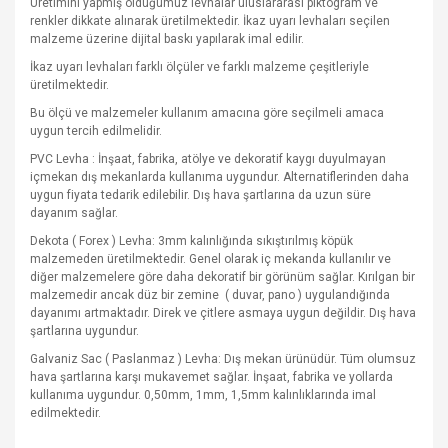
Üretimini yapmış olduğumuz levhalar uluslararası piktogram ve
renkler dikkate alınarak üretilmektedir. İkaz uyarı levhaları seçilen
malzeme üzerine dijital baskı yapılarak imal edilir.
İkaz uyarı levhaları farklı ölçüler ve farklı malzeme çeşitleriyle
üretilmektedir.
Bu ölçü ve malzemeler kullanım amacına göre seçilmeli amaca
uygun tercih edilmelidir.
PVC Levha : İnşaat, fabrika, atölye ve dekoratif kaygı duyulmayan
içmekan dış mekanlarda kullanıma uygundur. Alternatiflerinden daha
uygun fiyata tedarik edilebilir. Dış hava şartlarına da uzun süre
dayanım sağlar.
Dekota ( Forex ) Levha: 3mm kalınlığında sıkıştırılmış köpük
malzemeden üretilmektedir. Genel olarak iç mekanda kullanılır ve
diğer malzemelere göre daha dekoratif bir görünüm sağlar. Kırılgan bir
malzemedir ancak düz bir zemine
( duvar, pano ) uygulandığında
dayanımı artmaktadır. Direk ve çitlere asmaya uygun değildir. Dış hava
şartlarına uygundur.
Galvaniz Sac ( Paslanmaz ) Levha: Dış mekan ürünüdür. Tüm olumsuz
hava şartlarına karşı mukavemet sağlar. İnşaat, fabrika ve yollarda
kullanıma uygundur. 0,50mm, 1mm, 1,5mm kalınlıklarında imal
edilmektedir.