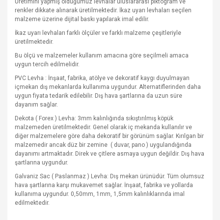
Üretimini yapmış olduğumuz levhalar uluslararası piktogram ve
renkler dikkate alınarak üretilmektedir. İkaz uyarı levhaları seçilen
malzeme üzerine dijital baskı yapılarak imal edilir.
İkaz uyarı levhaları farklı ölçüler ve farklı malzeme çeşitleriyle
üretilmektedir.
Bu ölçü ve malzemeler kullanım amacına göre seçilmeli amaca
uygun tercih edilmelidir.
PVC Levha : İnşaat, fabrika, atölye ve dekoratif kaygı duyulmayan
içmekan dış mekanlarda kullanıma uygundur. Alternatiflerinden daha
uygun fiyata tedarik edilebilir. Dış hava şartlarına da uzun süre
dayanım sağlar.
Dekota ( Forex ) Levha: 3mm kalınlığında sıkıştırılmış köpük
malzemeden üretilmektedir. Genel olarak iç mekanda kullanılır ve
diğer malzemelere göre daha dekoratif bir görünüm sağlar. Kırılgan bir
malzemedir ancak düz bir zemine
( duvar, pano ) uygulandığında
dayanımı artmaktadır. Direk ve çitlere asmaya uygun değildir. Dış hava
şartlarına uygundur.
Galvaniz Sac ( Paslanmaz ) Levha: Dış mekan ürünüdür. Tüm olumsuz
hava şartlarına karşı mukavemet sağlar. İnşaat, fabrika ve yollarda
kullanıma uygundur. 0,50mm, 1mm, 1,5mm kalınlıklarında imal
edilmektedir.