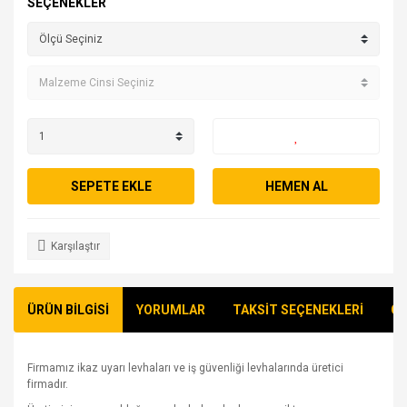
SEÇENEKLER
SEPETE EKLE
HEMEN AL
Karşılaştır
ÜRÜN BİLGİSİ
YORUMLAR
TAKSİT SEÇENEKLERİ
ÖN
Firmamız ikaz uyarı levhaları ve iş güvenliği levhalarında üretici
firmadır.