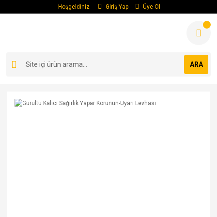
Hoşgeldiniz
Giriş Yap
Üye Ol
ARA