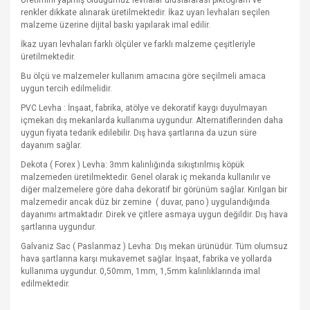
Üretimini yapmış olduğumuz levhalar uluslararası piktogram ve
renkler dikkate alınarak üretilmektedir. İkaz uyarı levhaları seçilen
malzeme üzerine dijital baskı yapılarak imal edilir.
İkaz uyarı levhaları farklı ölçüler ve farklı malzeme çeşitleriyle
üretilmektedir.
Bu ölçü ve malzemeler kullanım amacına göre seçilmeli amaca
uygun tercih edilmelidir.
PVC Levha : İnşaat, fabrika, atölye ve dekoratif kaygı duyulmayan
içmekan dış mekanlarda kullanıma uygundur. Alternatiflerinden daha
uygun fiyata tedarik edilebilir. Dış hava şartlarına da uzun süre
dayanım sağlar.
Dekota ( Forex ) Levha: 3mm kalınlığında sıkıştırılmış köpük
malzemeden üretilmektedir. Genel olarak iç mekanda kullanılır ve
diğer malzemelere göre daha dekoratif bir görünüm sağlar. Kırılgan bir
malzemedir ancak düz bir zemine
( duvar, pano ) uygulandığında
dayanımı artmaktadır. Direk ve çitlere asmaya uygun değildir. Dış hava
şartlarına uygundur.
Galvaniz Sac ( Paslanmaz ) Levha: Dış mekan ürünüdür. Tüm olumsuz
hava şartlarına karşı mukavemet sağlar. İnşaat, fabrika ve yollarda
kullanıma uygundur. 0,50mm, 1mm, 1,5mm kalınlıklarında imal
edilmektedir.