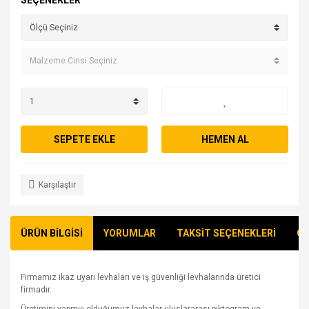
SEÇENEKLER
SEPETE EKLE
HEMEN AL
Karşılaştır
ÜRÜN BİLGİSİ
YORUMLAR
TAKSİT SEÇENEKLERİ
ÖN
Firmamız ikaz uyarı levhaları ve iş güvenliği levhalarında üretici
firmadır.