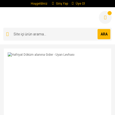
Hoşgeldiniz
Giriş Yap
Üye Ol
ARA