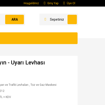
Hoşgeldiniz
Giriş Yap
Üye Ol
ARA
Sepetiniz
ın - Uyarı Levhası
yarı ve Trafik Levhaları
,
Toz ve Gaz Maskesi
-212
TL + KDV