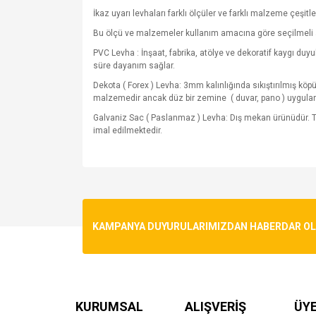
İkaz uyarı levhaları farklı ölçüler ve farklı malzeme çeşitle
Bu ölçü ve malzemeler kullanım amacına göre seçilmeli 
PVC Levha : İnşaat, fabrika, atölye ve dekoratif kaygı du
süre dayanım sağlar.
Dekota ( Forex ) Levha: 3mm kalınlığında sıkıştırılmış kö
malzemedir ancak düz bir zemine
( duvar, pano ) uygula
Galvaniz Sac ( Paslanmaz ) Levha: Dış mekan ürünüdür. T
imal edilmektedir.
Bu ürünün fiyat bilgisi, resim, ürün açıklamalarında v
Görüş ve önerileriniz için teşekkür ederiz.
Ürün resmi kalitesiz, bozuk veya görüntülenemiyo
KAMPANYA DUYURULARIMIZDAN HABERDAR OLMA
Ürün açıklamasında eksik bilgiler bulunuyor.
Ürün bilgilerinde hatalar bulunuyor.
Ürün fiyatı diğer sitelerden daha pahalı.
Bu ürüne benzer farklı alternatifler olmalı.
KURUMSAL
ALIŞVERİŞ
ÜYE