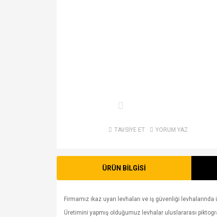
TAVSİYE ET
YORUM YAZ
ÜRÜN BİLGİSİ
Firmamız ikaz uyarı levhaları ve iş güvenliği levhalarında ü
Üretimini yapmış olduğumuz levhalar uluslararası piktogram