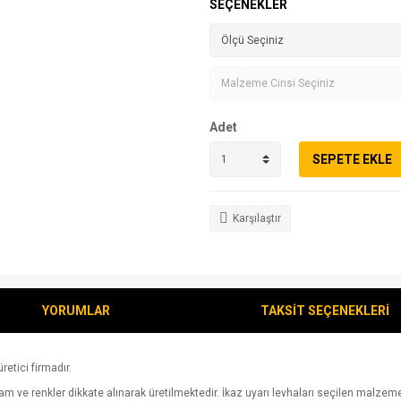
SEÇENEKLER
Adet
SEPETE EKLE
Karşılaştır
YORUMLAR
TAKSİT SEÇENEKLERİ
retici firmadır.
 ve renkler dikkate alınarak üretilmektedir. İkaz uyarı levhaları seçilen malzeme üz