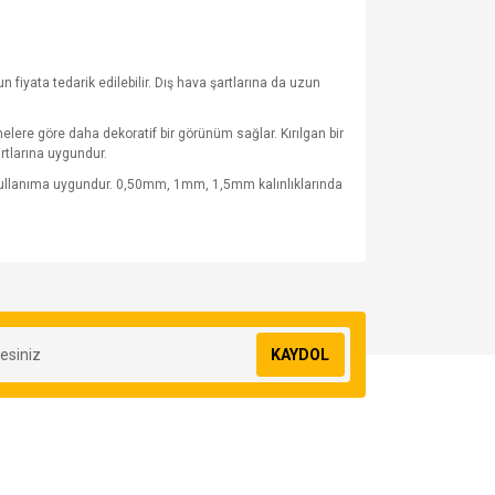
fiyata tedarik edilebilir. Dış hava şartlarına da uzun
lere göre daha dekoratif bir görünüm sağlar. Kırılgan bir
rtlarına uygundur.
 kullanıma uygundur. 0,50mm, 1mm, 1,5mm kalınlıklarında
za iletebilirsiniz.
KAYDOL