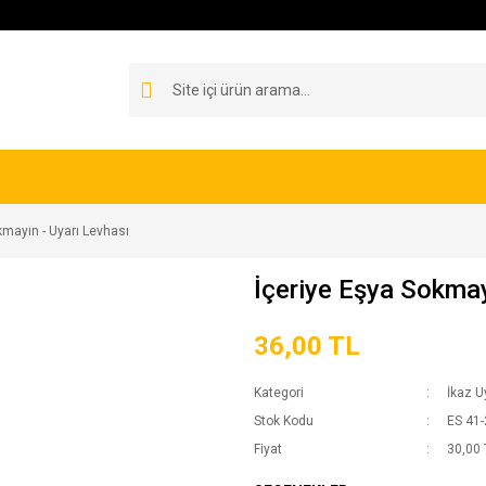
kmayın - Uyarı Levhası
İçeriye Eşya Sokmay
36,00 TL
Kategori
İkaz U
Stok Kodu
ES 41
Fiyat
30,00 