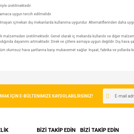
riyle üretilmektedir.
amaca uygun tercih edilmelidir.
yulmayan içmekan dış mekanlarda kullanıma uygundur. Alternatiflerinden daha uygun 
pük malzemeden üretilmektedir. Genel olarak iç mekanda kullanılır ve diğer malzeme
ndığında dayanımı artmaktadır. Direk ve çitlere asmaya uygun değildir. Dış hava şa
üm olumsuz hava şartlarına karşı mukavemet sağlar. İnşaat, fabrika ve yollarda
e diğer konularda yetersiz gördüğünüz noktaları öneri formunu kullanarak tarafımı
Bu ürüne ilk yorumu siz yapın!
r.
K İÇİN E-BÜLTENİMİZE KAYDOLABİLİRSİNİZ!
Yorum Yaz
LİK
BİZİ TAKİP EDİN
BİZİ TAKİP EDİN