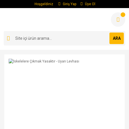
Hoşgeldiniz
Giriş Yap
Üye Ol
ARA