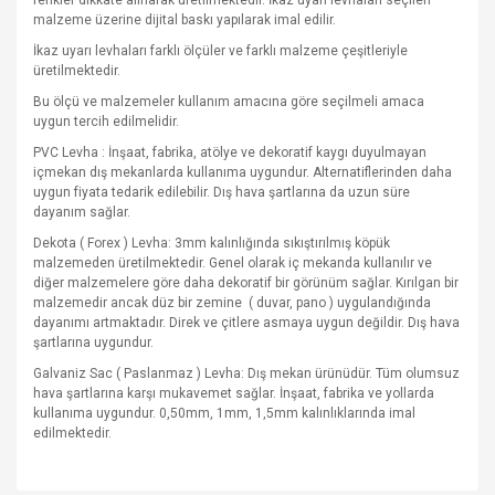
renkler dikkate alınarak üretilmektedir. İkaz uyarı levhaları seçilen
malzeme üzerine dijital baskı yapılarak imal edilir.
İkaz uyarı levhaları farklı ölçüler ve farklı malzeme çeşitleriyle
üretilmektedir.
Bu ölçü ve malzemeler kullanım amacına göre seçilmeli amaca
uygun tercih edilmelidir.
PVC Levha : İnşaat, fabrika, atölye ve dekoratif kaygı duyulmayan
içmekan dış mekanlarda kullanıma uygundur. Alternatiflerinden daha
uygun fiyata tedarik edilebilir. Dış hava şartlarına da uzun süre
dayanım sağlar.
Dekota ( Forex ) Levha: 3mm kalınlığında sıkıştırılmış köpük
malzemeden üretilmektedir. Genel olarak iç mekanda kullanılır ve
diğer malzemelere göre daha dekoratif bir görünüm sağlar. Kırılgan bir
malzemedir ancak düz bir zemine
( duvar, pano ) uygulandığında
dayanımı artmaktadır. Direk ve çitlere asmaya uygun değildir. Dış hava
şartlarına uygundur.
Galvaniz Sac ( Paslanmaz ) Levha: Dış mekan ürünüdür. Tüm olumsuz
hava şartlarına karşı mukavemet sağlar. İnşaat, fabrika ve yollarda
kullanıma uygundur. 0,50mm, 1mm, 1,5mm kalınlıklarında imal
edilmektedir.