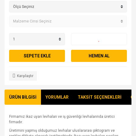
SEPETE EKLE
HEMEN AL
Karşılaştır
ÜRÜN BİLGİSİ
YORUMLAR
TAKSİT SEÇENEKLERİ
ÖN
Firmamız ikaz uyarı levhaları ve iş güvenliği levhalarında üretici
firmadır.
Üretimini yapmış olduğumuz levhalar uluslararası piktogram ve