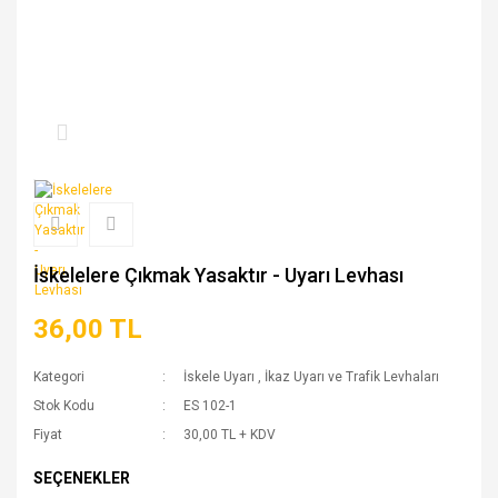
İskelelere Çıkmak Yasaktır - Uyarı Levhası
36,00 TL
Kategori
İskele Uyarı
,
İkaz Uyarı ve Trafik Levhaları
Stok Kodu
ES 102-1
Fiyat
30,00 TL + KDV
SEÇENEKLER