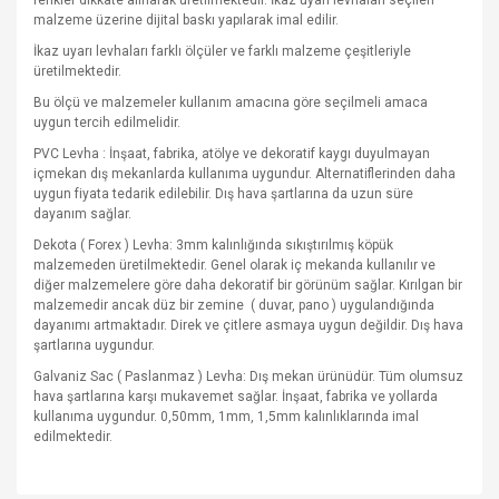
renkler dikkate alınarak üretilmektedir. İkaz uyarı levhaları seçilen
malzeme üzerine dijital baskı yapılarak imal edilir.
İkaz uyarı levhaları farklı ölçüler ve farklı malzeme çeşitleriyle
üretilmektedir.
Bu ölçü ve malzemeler kullanım amacına göre seçilmeli amaca
uygun tercih edilmelidir.
PVC Levha : İnşaat, fabrika, atölye ve dekoratif kaygı duyulmayan
içmekan dış mekanlarda kullanıma uygundur. Alternatiflerinden daha
uygun fiyata tedarik edilebilir. Dış hava şartlarına da uzun süre
dayanım sağlar.
Dekota ( Forex ) Levha: 3mm kalınlığında sıkıştırılmış köpük
malzemeden üretilmektedir. Genel olarak iç mekanda kullanılır ve
diğer malzemelere göre daha dekoratif bir görünüm sağlar. Kırılgan bir
malzemedir ancak düz bir zemine
( duvar, pano ) uygulandığında
dayanımı artmaktadır. Direk ve çitlere asmaya uygun değildir. Dış hava
şartlarına uygundur.
Galvaniz Sac ( Paslanmaz ) Levha: Dış mekan ürünüdür. Tüm olumsuz
hava şartlarına karşı mukavemet sağlar. İnşaat, fabrika ve yollarda
kullanıma uygundur. 0,50mm, 1mm, 1,5mm kalınlıklarında imal
edilmektedir.