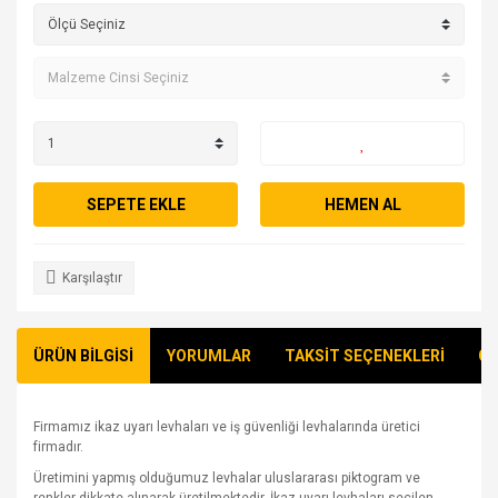
SEPETE EKLE
HEMEN AL
Karşılaştır
ÜRÜN BİLGİSİ
YORUMLAR
TAKSİT SEÇENEKLERİ
ÖN
Firmamız ikaz uyarı levhaları ve iş güvenliği levhalarında üretici
firmadır.
Üretimini yapmış olduğumuz levhalar uluslararası piktogram ve