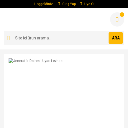
Hoşgeldiniz
Giriş Yap
Üye Ol
ARA