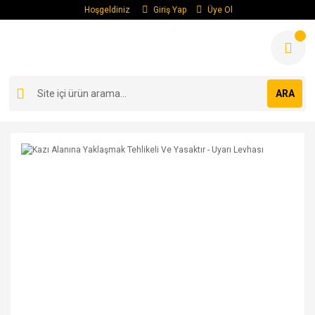
Hoşgeldiniz
Giriş Yap
Üye Ol
ARA