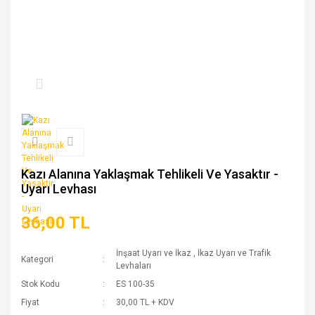
Kazı Alanına Yaklaşmak Tehlikeli Ve Yasaktır -
Uyarı Levhası
36,00 TL
İnşaat Uyarı ve İkaz
,
İkaz Uyarı ve Trafik
Kategori
Levhaları
Stok Kodu
ES 100-35
Fiyat
30,00 TL + KDV