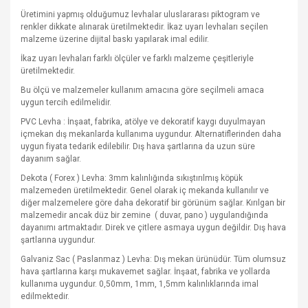
Üretimini yapmış olduğumuz levhalar uluslararası piktogram ve
renkler dikkate alınarak üretilmektedir. İkaz uyarı levhaları seçilen
malzeme üzerine dijital baskı yapılarak imal edilir.
İkaz uyarı levhaları farklı ölçüler ve farklı malzeme çeşitleriyle
üretilmektedir.
Bu ölçü ve malzemeler kullanım amacına göre seçilmeli amaca
uygun tercih edilmelidir.
PVC Levha : İnşaat, fabrika, atölye ve dekoratif kaygı duyulmayan
içmekan dış mekanlarda kullanıma uygundur. Alternatiflerinden daha
uygun fiyata tedarik edilebilir. Dış hava şartlarına da uzun süre
dayanım sağlar.
Dekota ( Forex ) Levha: 3mm kalınlığında sıkıştırılmış köpük
malzemeden üretilmektedir. Genel olarak iç mekanda kullanılır ve
diğer malzemelere göre daha dekoratif bir görünüm sağlar. Kırılgan bir
malzemedir ancak düz bir zemine
( duvar, pano ) uygulandığında
dayanımı artmaktadır. Direk ve çitlere asmaya uygun değildir. Dış hava
şartlarına uygundur.
Galvaniz Sac ( Paslanmaz ) Levha: Dış mekan ürünüdür. Tüm olumsuz
hava şartlarına karşı mukavemet sağlar. İnşaat, fabrika ve yollarda
kullanıma uygundur. 0,50mm, 1mm, 1,5mm kalınlıklarında imal
edilmektedir.