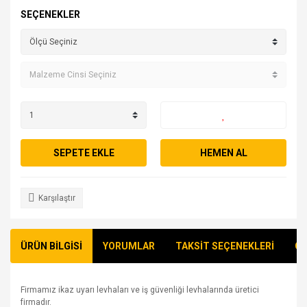
SEÇENEKLER
SEPETE EKLE
HEMEN AL
Karşılaştır
ÜRÜN BİLGİSİ
YORUMLAR
TAKSİT SEÇENEKLERİ
ÖN
Firmamız ikaz uyarı levhaları ve iş güvenliği levhalarında üretici
firmadır.