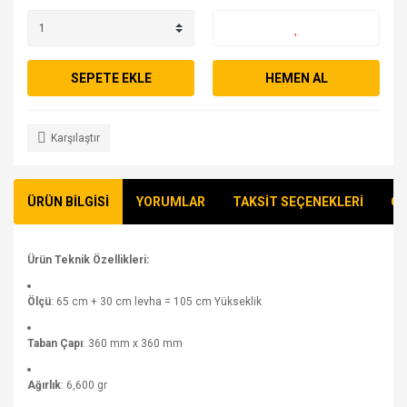
SEPETE EKLE
HEMEN AL
Karşılaştır
ÜRÜN BİLGİSİ
YORUMLAR
TAKSİT SEÇENEKLERİ
ÖN
Ürün Teknik Özellikleri:
Ölçü
: 65 cm + 30 cm levha = 105 cm Yükseklik
Taban Çapı
: 360 mm x 360 mm
Ağırlık
: 6,600 gr