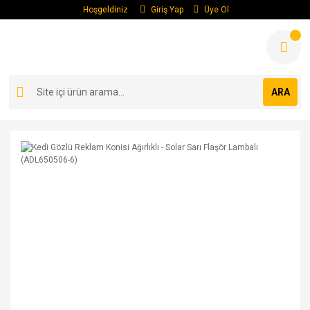
Hoşgeldiniz
Giriş Yap
Üye Ol
ARA