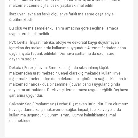
renkler dikkate alınarak üretilmektedir. İkaz uyarı levhaları seçilen
malzeme üzerine dijital baskı yapılarak imal edilir.
İkaz uyarı levhaları farklı ölçüler ve farklı malzeme çeşitleriyle
üretilmektedir.
Bu ölçü ve malzemeler kullanım amacına göre seçilmeli amaca
uygun tercih edilmelidir.
PVC Levha : İnşaat, fabrika, atölye ve dekoratif kaygı duyulmayan
içmekan dış mekanlarda kullanıma uygundur. Alternatiflerinden daha
uygun fiyata tedarik edilebilir. Dış hava şartlarına da uzun süre
dayanım sağlar.
Dekota ( Forex ) Levha: 3mm kalınlığında sıkıştırılmış köpük
malzemeden üretilmektedir. Genel olarak iç mekanda kullanılır ve
diğer malzemelere göre daha dekoratif bir görünüm sağlar. Kırılgan bir
malzemedir ancak düz bir zemine
( duvar, pano ) uygulandığında
dayanımı artmaktadır. Direk ve çitlere asmaya uygun değildir. Dış hava
şartlarına uygundur.
Galvaniz Sac ( Paslanmaz ) Levha: Dış mekan ürünüdür. Tüm olumsuz
hava şartlarına karşı mukavemet sağlar. İnşaat, fabrika ve yollarda
kullanıma uygundur. 0,50mm, 1mm, 1,5mm kalınlıklarında imal
edilmektedir.