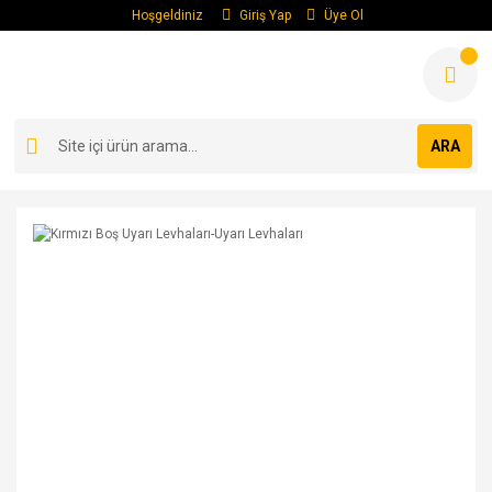
Hoşgeldiniz
Giriş Yap
Üye Ol
ARA