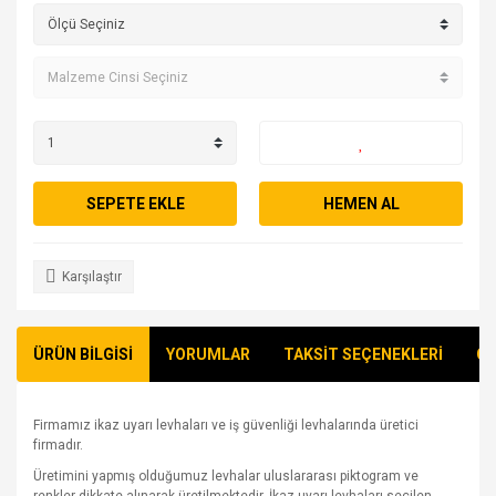
SEPETE EKLE
HEMEN AL
Karşılaştır
ÜRÜN BİLGİSİ
YORUMLAR
TAKSİT SEÇENEKLERİ
ÖN
Firmamız ikaz uyarı levhaları ve iş güvenliği levhalarında üretici
firmadır.
Üretimini yapmış olduğumuz levhalar uluslararası piktogram ve