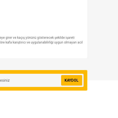
evreye girer ve kaçış yönünü gösterecek şekilde işareti
e kafa karıştırıcı ve uygulanabilirliği uygun olmayan acil
za iletebilirsiniz.
KAYDOL