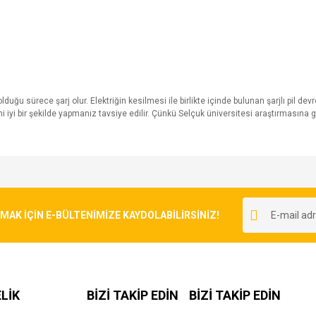
 olduğu sürece şarj olur. Elektriğin kesilmesi ile birlikte içinde bulunan şarjlı pil d
yi bir şekilde yapmanız tavsiye edilir. Çünkü Selçuk üniversitesi araştırmasına gör
e diğer konularda yetersiz gördüğünüz noktaları öneri formunu kullanarak tarafımı
Bu ürüne ilk yorumu siz yapın!
r.
K İÇİN E-BÜLTENİMİZE KAYDOLABİLİRSİNİZ!
Yorum Yaz
LİK
BİZİ TAKİP EDİN
BİZİ TAKİP EDİN