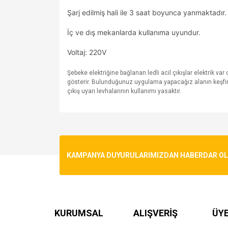
Şarj edilmiş hali ile 3 saat boyunca yanmaktadır.
İç ve dış mekanlarda kullanıma uyundur.
Voltaj: 220V
Şebeke elektriğine bağlanan ledli acil çıkışlar elektrik var
gösterir. Bulunduğunuz uygulama yapacağız alanın keşfini i
çıkış uyarı levhalarının kullanımı yasaktır.
Bu ürünün fiyat bilgisi, resim, ürün açıklamalarında v
Görüş ve önerileriniz için teşekkür ederiz.
Ürün resmi kalitesiz, bozuk veya görüntülenemiyo
KAMPANYA DUYURULARIMIZDAN HABERDAR OLMA
Ürün açıklamasında eksik bilgiler bulunuyor.
Ürün bilgilerinde hatalar bulunuyor.
Ürün fiyatı diğer sitelerden daha pahalı.
Bu ürüne benzer farklı alternatifler olmalı.
KURUMSAL
ALIŞVERİŞ
ÜYE