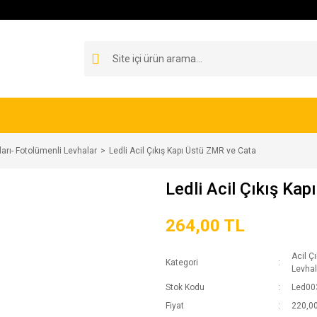
ları- Fotolümenli Levhalar
Ledli Acil Çıkış Kapı Üstü ZMR ve Cata
Ledli Acil Çıkış Ka
264,00 TL
Acil Ç
Kategori
Levhal
Stok Kodu
Led00
Fiyat
220,00