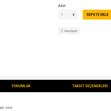
Adet
SEPETE EKLE
Karşılaştır
YORUMLAR
TAKSİT SEÇENEKLERİ
ık verir.