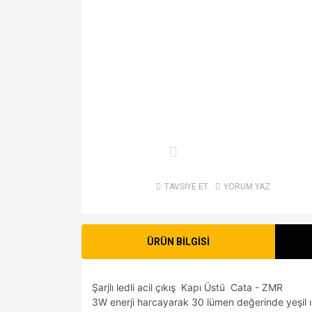
TAVSİYE ET
YORUM YAZ
ÜRÜN BİLGİSİ
Şarjlı ledli acil çıkış Kapı Üstü Cata - ZMR
3W enerji harcayarak 30 lümen değerinde yeşil ış