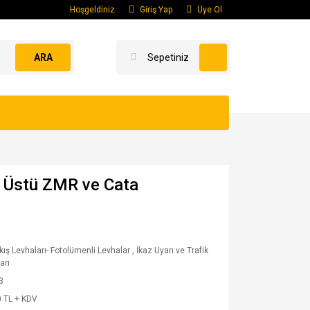
Hoşgeldiniz
Giriş Yap
Üye Ol
ARA
Sepetiniz
pı Üstü ZMR ve Cata
ıkış Levhaları- Fotolümenli Levhalar
,
İkaz Uyarı ve Trafik
arı
3
 TL + KDV