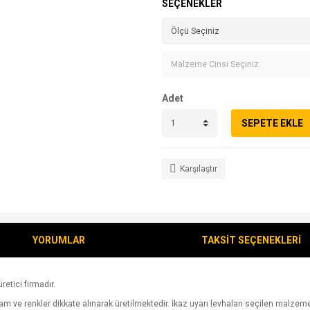
SEÇENEKLER
Adet
SEPETE EKLE
Karşılaştır
YORUMLAR
TAKSİT SEÇENEKLERİ
retici firmadır.
 ve renkler dikkate alınarak üretilmektedir. İkaz uyarı levhaları seçilen malzeme üz