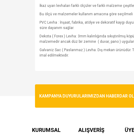
İkaz uyarı levhaları farklı ölçüler ve farklı malzeme çeşitle
Bu ölçü ve malzemeler kullanım amacına göre seçilmeli 
PVC Levha : İnşaat, fabrika, atölye ve dekoratif kaygı du
süre dayanım sağlar.
Dekota ( Forex ) Levha: 3mm kalınlığında sıkıştırılmış kö
malzemedir ancak düz bir zemine
( duvar, pano ) uygula
Galvaniz Sac ( Paslanmaz ) Levha: Dış mekan ürünüdür. T
imal edilmektedir.
Bu ürünün fiyat bilgisi, resim, ürün açıklamalarında v
Görüş ve önerileriniz için teşekkür ederiz.
Ürün resmi kalitesiz, bozuk veya görüntülenemiyo
KAMPANYA DUYURULARIMIZDAN HABERDAR OLMA
Ürün açıklamasında eksik bilgiler bulunuyor.
Ürün bilgilerinde hatalar bulunuyor.
Ürün fiyatı diğer sitelerden daha pahalı.
Bu ürüne benzer farklı alternatifler olmalı.
KURUMSAL
ALIŞVERİŞ
ÜYE