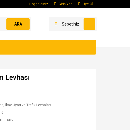
Hoşgeldiniz
Giriş Yap
Üye Ol
ARA
Sepetiniz
rı Levhası
ar
,
İkaz Uyarı ve Trafik Levhaları
-5
TL + KDV