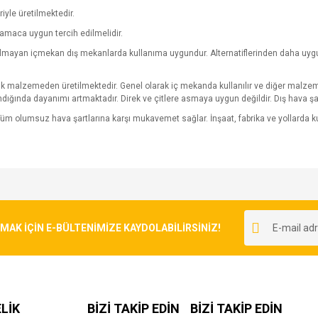
riyle üretilmektedir.
amaca uygun tercih edilmelidir.
yulmayan içmekan dış mekanlarda kullanıma uygundur. Alternatiflerinden daha uygun 
pük malzemeden üretilmektedir. Genel olarak iç mekanda kullanılır ve diğer malzeme
ndığında dayanımı artmaktadır. Direk ve çitlere asmaya uygun değildir. Dış hava şa
üm olumsuz hava şartlarına karşı mukavemet sağlar. İnşaat, fabrika ve yollarda
e diğer konularda yetersiz gördüğünüz noktaları öneri formunu kullanarak tarafımı
Bu ürüne ilk yorumu siz yapın!
r.
K İÇİN E-BÜLTENİMİZE KAYDOLABİLİRSİNİZ!
Yorum Yaz
LİK
BİZİ TAKİP EDİN
BİZİ TAKİP EDİN