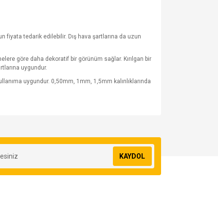
fiyata tedarik edilebilir. Dış hava şartlarına da uzun
lere göre daha dekoratif bir görünüm sağlar. Kırılgan bir
rtlarına uygundur.
 kullanıma uygundur. 0,50mm, 1mm, 1,5mm kalınlıklarında
za iletebilirsiniz.
KAYDOL