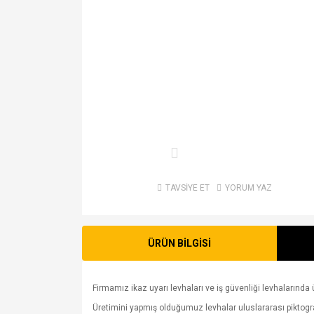
TAVSİYE ET
YORUM YAZ
ÜRÜN BİLGİSİ
Firmamız ikaz uyarı levhaları ve iş güvenliği levhalarında ü
Üretimini yapmış olduğumuz levhalar uluslararası piktogram