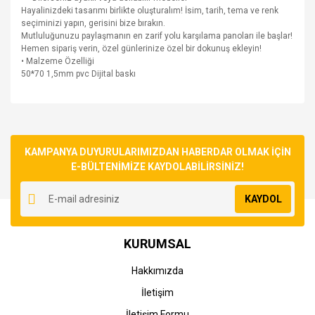
Hayalinizdeki tasarımı birlikte oluşturalım! İsim, tarih, tema ve renk
seçiminizi yapın, gerisini bize bırakın.
Mutluluğunuzu paylaşmanın en zarif yolu karşılama panoları ile başlar!
Hemen sipariş verin, özel günlerinize özel bir dokunuş ekleyin!
• Malzeme Özelliği
50*70 1,5mm pvc Dijital baskı
Bu ürünün fiyat bilgisi, resim, ürün açıklamalarında ve diğer
konularda yetersiz gördüğünüz noktaları öneri formunu
Bu ürüne ilk yorumu siz yapın!
kullanarak tarafımıza iletebilirsiniz.
Görüş ve önerileriniz için teşekkür ederiz.
KAMPANYA DUYURULARIMIZDAN HABERDAR OLMAK İÇİN
E-BÜLTENİMİZE KAYDOLABİLİRSİNİZ!
Yorum Yaz
Ürün resmi kalitesiz, bozuk veya görüntülenemiyor.
KAYDOL
Ürün açıklamasında eksik bilgiler bulunuyor.
Ürün bilgilerinde hatalar bulunuyor.
KURUMSAL
Ürün fiyatı diğer sitelerden daha pahalı.
Bu ürüne benzer farklı alternatifler olmalı.
Hakkımızda
İletişim
İletişim Formu