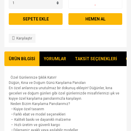
SEPETE EKLE
HEMEN AL
Karşılaştır
ÜRÜN BİLGİSİ
YORUMLAR
TAKSİT SEÇENEKLERİ
ÖN
Özel Günlerinize Şıklık Katın!
Düğün, Kına ve Doğum Günü Karşılama Panoları
En özel anlarınıza unutulmaz bir dokunuş ekleyin! Düğünler, kına
geceleri ve doğum günleri gibi özel günlerinizde misafirlerinizi şık ve
kişiye özel karşılama panolarımızla karşılayın.
Neden Bizim Karşılama Panolarımız?
• Kişiye özel tasarım
• Farklı ebat ve model seçenekleri
• Kaliteli baskı ve dayanıklı malzeme
• Hızlı üretim ve güvenli kargo
• Dilerseniz ayaklı veya asılabilir modeller