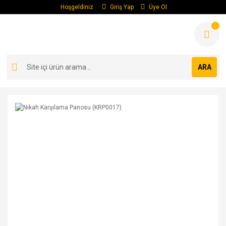
Hoşgeldiniz
Giriş Yap
Üye Ol
ARA