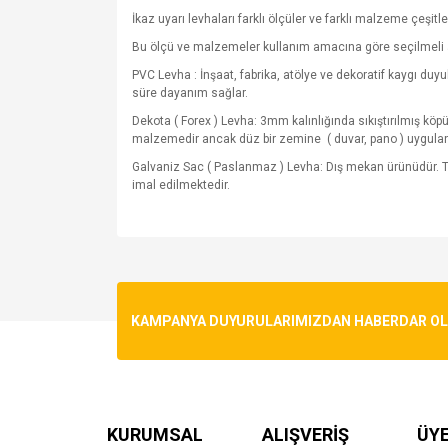
İkaz uyarı levhaları farklı ölçüler ve farklı malzeme çeşitle
Bu ölçü ve malzemeler kullanım amacına göre seçilmeli 
PVC Levha : İnşaat, fabrika, atölye ve dekoratif kaygı du
süre dayanım sağlar.
Dekota ( Forex ) Levha: 3mm kalınlığında sıkıştırılmış kö
malzemedir ancak düz bir zemine
( duvar, pano ) uygula
Galvaniz Sac ( Paslanmaz ) Levha: Dış mekan ürünüdür. T
imal edilmektedir.
Bu ürünün fiyat bilgisi, resim, ürün açıklamalarında v
Görüş ve önerileriniz için teşekkür ederiz.
Ürün resmi kalitesiz, bozuk veya görüntülenemiyo
KAMPANYA DUYURULARIMIZDAN HABERDAR OLMA
Ürün açıklamasında eksik bilgiler bulunuyor.
Ürün bilgilerinde hatalar bulunuyor.
Ürün fiyatı diğer sitelerden daha pahalı.
Bu ürüne benzer farklı alternatifler olmalı.
KURUMSAL
ALIŞVERİŞ
ÜYE