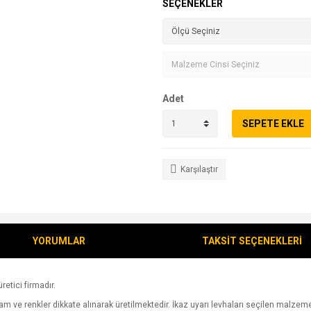
SEÇENEKLER
Adet
SEPETE EKLE
Karşılaştır
YORUMLAR
TAKSİT SEÇENEKLERİ
retici firmadır.
 ve renkler dikkate alınarak üretilmektedir. İkaz uyarı levhaları seçilen malzeme üz