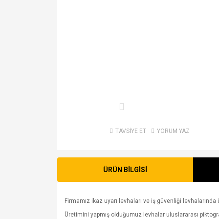
TAVSİYE ET
YORUM YAZ
ÜRÜN BİLGİSİ
Firmamız ikaz uyarı levhaları ve iş güvenliği levhalarında ü
Üretimini yapmış olduğumuz levhalar uluslararası piktogram