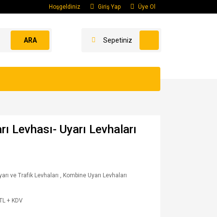
Hoşgeldiniz
Giriş Yap
Üye Ol
ARA
Sepetiniz
rı Levhası- Uyarı Levhaları
yarı ve Trafik Levhaları
,
Kombine Uyarı Levhaları
TL + KDV