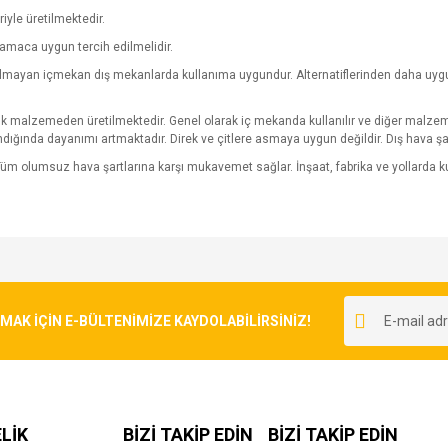
riyle üretilmektedir.
amaca uygun tercih edilmelidir.
yulmayan içmekan dış mekanlarda kullanıma uygundur. Alternatiflerinden daha uygun 
pük malzemeden üretilmektedir. Genel olarak iç mekanda kullanılır ve diğer malzeme
ndığında dayanımı artmaktadır. Direk ve çitlere asmaya uygun değildir. Dış hava şa
üm olumsuz hava şartlarına karşı mukavemet sağlar. İnşaat, fabrika ve yollarda
e diğer konularda yetersiz gördüğünüz noktaları öneri formunu kullanarak tarafımı
Bu ürüne ilk yorumu siz yapın!
r.
K İÇİN E-BÜLTENİMİZE KAYDOLABİLİRSİNİZ!
Yorum Yaz
LİK
BİZİ TAKİP EDİN
BİZİ TAKİP EDİN