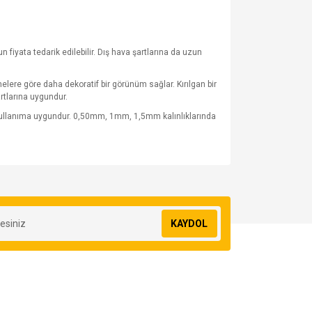
fiyata tedarik edilebilir. Dış hava şartlarına da uzun
lere göre daha dekoratif bir görünüm sağlar. Kırılgan bir
rtlarına uygundur.
 kullanıma uygundur. 0,50mm, 1mm, 1,5mm kalınlıklarında
za iletebilirsiniz.
KAYDOL