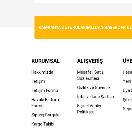
Bu ürünün fiyat bilgisi, resim, ürün açıklamalarında v
Görüş ve önerileriniz için teşekkür ederiz.
Ürün resmi kalitesiz, bozuk veya görüntülenemiyo
KAMPANYA DUYURULARIMIZDAN HABERDAR OLMA
Ürün açıklamasında eksik bilgiler bulunuyor.
Ürün bilgilerinde hatalar bulunuyor.
Ürün fiyatı diğer sitelerden daha pahalı.
Bu ürüne benzer farklı alternatifler olmalı.
KURUMSAL
ALIŞVERİŞ
ÜYE
Hakkımızda
Mesafeli Satış
Hes
Sözleşmesi
İletişim
Yeni 
Gizlilik ve Güvenlik
İletişim Formu
Üye G
İptal ve İade Şartları
Havale Bildirim
Şifr
Formu
Kişisel Veriler
Sepe
Politikası
Sipariş Sorgula
Kargo Takibi