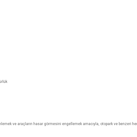
ürlük
nlemek ve araçların hasar görmesini engellemek amacıyla, otopark ve benzeri her