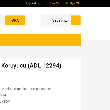
Hoşgeldiniz
Giriş Yap
Üye Ol
ARA
Sepetiniz
e Koruyucu (ADL 12294)
 Güvenlik Ekipmanları
,
Otopark Ürünleri
2294
L + KDV