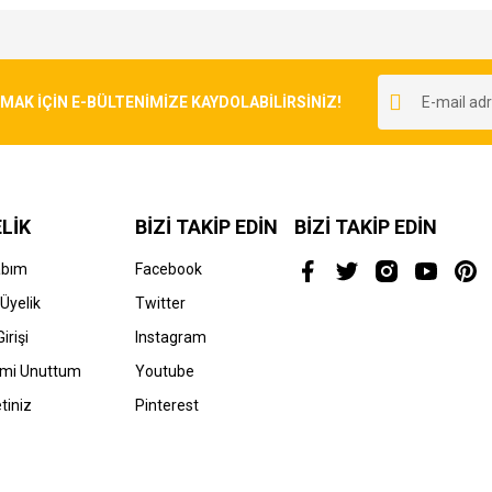
e diğer konularda yetersiz gördüğünüz noktaları öneri formunu kullanarak tarafımı
Bu ürüne ilk yorumu siz yapın!
r.
K İÇİN E-BÜLTENİMİZE KAYDOLABİLİRSİNİZ!
Yorum Yaz
LİK
BİZİ TAKİP EDİN
BİZİ TAKİP EDİN
abım
Facebook
Üyelik
Twitter
irişi
Instagram
Gönder
emi Unuttum
Youtube
tiniz
Pinterest