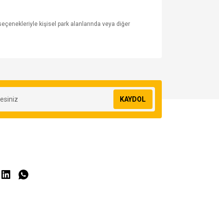
 seçenekleriyle kişisel park alanlarında veya diğer
za iletebilirsiniz.
KAYDOL