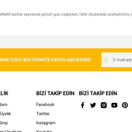
flektif bantlar sayesinde görsel uyarı sağlarken, farklı ölçülerdeki özelleştirilmiş
e diğer konularda yetersiz gördüğünüz noktaları öneri formunu kullanarak tarafımı
Bu ürüne ilk yorumu siz yapın!
r.
K İÇİN E-BÜLTENİMİZE KAYDOLABİLİRSİNİZ!
Yorum Yaz
LİK
BİZİ TAKİP EDİN
BİZİ TAKİP EDİN
abım
Facebook
Üyelik
Twitter
irişi
Instagram
Gönder