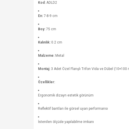
Kod:
ADLD2
En:
7-8-9 cm
Boy:
75 cm
Kalınlık:
0.2 cm
Malzeme:
Metal
Montaj:
3 Adet Özel Flanşlı Trifon Vida ve Dübel (10×100
Özellikler:
Ergonomik dizayn estetik görünüm
Reflektif bantları ile görsel uyarı performansı
İstenilen ölçüde yapılabilme imkanı