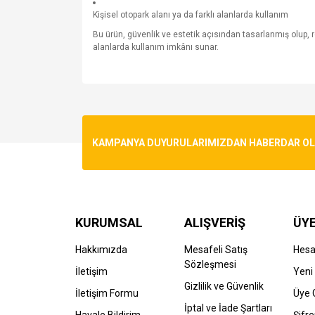
Kişisel otopark alanı ya da farklı alanlarda kullanım
Bu ürün, güvenlik ve estetik açısından tasarlanmış olup, re
alanlarda kullanım imkânı sunar.
Bu ürünün fiyat bilgisi, resim, ürün açıklamalarında v
Görüş ve önerileriniz için teşekkür ederiz.
Ürün resmi kalitesiz, bozuk veya görüntülenemiyo
KAMPANYA DUYURULARIMIZDAN HABERDAR OLMA
Ürün açıklamasında eksik bilgiler bulunuyor.
Ürün bilgilerinde hatalar bulunuyor.
Ürün fiyatı diğer sitelerden daha pahalı.
Bu ürüne benzer farklı alternatifler olmalı.
KURUMSAL
ALIŞVERİŞ
ÜYE
Hakkımızda
Mesafeli Satış
Hes
Sözleşmesi
İletişim
Yeni 
Gizlilik ve Güvenlik
İletişim Formu
Üye G
İptal ve İade Şartları