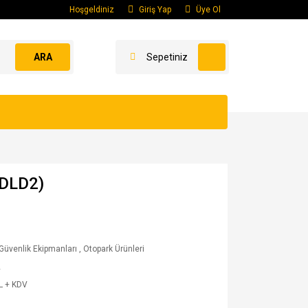
Hoşgeldiniz
Giriş Yap
Üye Ol
ARA
Sepetiniz
ADLD2)
 Güvenlik Ekipmanları
,
Otopark Ürünleri
2
L + KDV