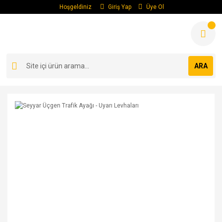
Hoşgeldiniz
Giriş Yap
Üye Ol
ARA