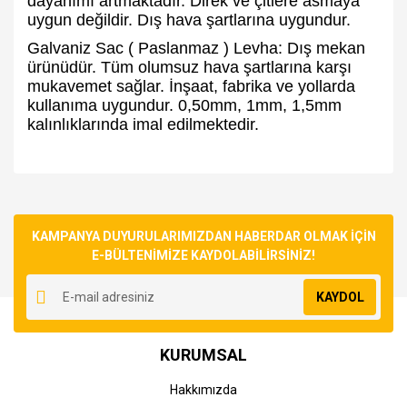
dayanımı artmaktadır. Direk ve çitlere asmaya
uygun değildir. Dış hava şartlarına uygundur.
Galvaniz Sac ( Paslanmaz ) Levha: Dış mekan
ürünüdür. Tüm olumsuz hava şartlarına karşı
mukavemet sağlar. İnşaat, fabrika ve yollarda
kullanıma uygundur. 0,50mm, 1mm, 1,5mm
kalınlıklarında imal edilmektedir.
Bu ürünün fiyat bilgisi, resim, ürün açıklamalarında ve diğer
konularda yetersiz gördüğünüz noktaları öneri formunu
Bu ürüne ilk yorumu siz yapın!
kullanarak tarafımıza iletebilirsiniz.
Görüş ve önerileriniz için teşekkür ederiz.
KAMPANYA DUYURULARIMIZDAN HABERDAR OLMAK İÇİN
E-BÜLTENİMİZE KAYDOLABİLİRSİNİZ!
Yorum Yaz
Ürün resmi kalitesiz, bozuk veya görüntülenemiyor.
KAYDOL
Ürün açıklamasında eksik bilgiler bulunuyor.
Ürün bilgilerinde hatalar bulunuyor.
KURUMSAL
Ürün fiyatı diğer sitelerden daha pahalı.
Bu ürüne benzer farklı alternatifler olmalı.
Hakkımızda