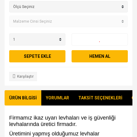
SEPETE EKLE
HEMEN AL
Karşılaştır
ÜRÜN BİLGİSİ
YORUMLAR
TAKSİT SEÇENEKLERİ
ÖN
Firmamız ikaz uyarı levhaları ve iş güvenliği
levhalarında üretici firmadır.
Üretimini yapmış olduğumuz levhalar