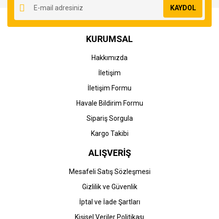
KAYDOL
Ürün açıklamasında eksik bilgiler bulunuyor.
Ürün bilgilerinde hatalar bulunuyor.
KURUMSAL
Ürün fiyatı diğer sitelerden daha pahalı.
Bu ürüne benzer farklı alternatifler olmalı.
Hakkımızda
İletişim
İletişim Formu
Havale Bildirim Formu
Gönder
Sipariş Sorgula
Kargo Takibi
ALIŞVERİŞ
Mesafeli Satış Sözleşmesi
Gizlilik ve Güvenlik
İptal ve İade Şartları
Kişisel Veriler Politikası