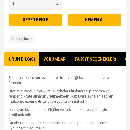
SEPETE EKLE
HEMEN AL
Karşılaştır
ÜRÜN BİLGİSİ
YORUMLAR
TAKSİT SEÇENEKLERİ
ÖN
Firmamız ikaz uyarı levhaları ve iş güvenliği levhalarında üretici
firmadır.
Üretimini yapmış olduğumuz levhalar uluslararası piktogram ve
renkler dikkate alınarak üretilmektedir. İkaz uyarı levhaları seçilen
malzeme üzerine dijital baskı yapılarak imal edilir.
İkaz uyarı levhaları farklı ölçüler ve farklı malzeme çeşitleriyle
üretilmektedir.
Bu ölçü ve malzemeler kullanım amacına göre seçilmeli amaca
uygun tercih edilmelidir.