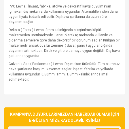
PVC Levha : İnşaat, fabrika, atölye ve dekoratif kaygı duyulmayan
içmekan dış mekanlarda kullanıma uygundur. Alternatiflerinden daha
uygun fiyata tedarik edilebilir. Dış hava şartlarına da uzun süre
dayanım sağlar.
Dekota ( Forex ) Levha: 3mm kalınlığında sıkıştırılmış köpük
malzemeden üretilmektedir. Genel olarak iç mekanda kullanılır ve
diğer malzemelere göre daha dekoratif bir görünüm sağlar. Kırılgan bir
malzemedir ancak düz bir zemine
( duvar, pano ) uygulandığında
dayanımı artmaktadır. Direk ve çitlere asmaya uygun değildir. Dış hava
şartlarına uygundur.
Galvaniz Sac ( Paslanmaz ) Levha: Dış mekan ürünüdür. Tüm olumsuz
hava şartlarına karşı mukavemet sağlar. İnşaat, fabrika ve yollarda
kullanıma uygundur. 0,50mm, 1mm, 1,5mm kalınlıklarında imal
edilmektedir.
Bu ürünün fiyat bilgisi, resim, ürün açıklamalarında ve diğer
konularda yetersiz gördüğünüz noktaları öneri formunu
Bu ürüne ilk yorumu siz yapın!
kullanarak tarafımıza iletebilirsiniz.
Görüş ve önerileriniz için teşekkür ederiz.
KAMPANYA DUYURULARIMIZDAN HABERDAR OLMAK İÇİN
E-BÜLTENİMİZE KAYDOLABİLİRSİNİZ!
Yorum Yaz
Ürün resmi kalitesiz, bozuk veya görüntülenemiyor.