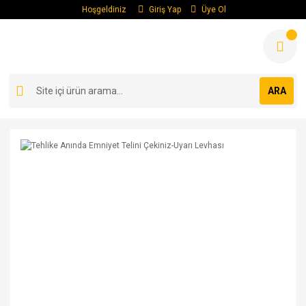
Hoşgeldiniz
Giriş Yap
Üye Ol
ARA