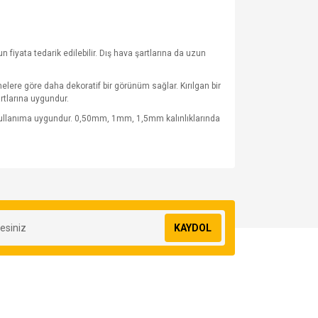
fiyata tedarik edilebilir. Dış hava şartlarına da uzun
lere göre daha dekoratif bir görünüm sağlar. Kırılgan bir
rtlarına uygundur.
 kullanıma uygundur. 0,50mm, 1mm, 1,5mm kalınlıklarında
za iletebilirsiniz.
KAYDOL