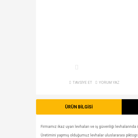
TAVSİYE ET
YORUM YAZ
ÜRÜN BİLGİSİ
Firmamız ikaz uyarı levhaları ve iş güvenliği levhalarında ü
Üretimini yapmış olduğumuz levhalar uluslararası piktogram