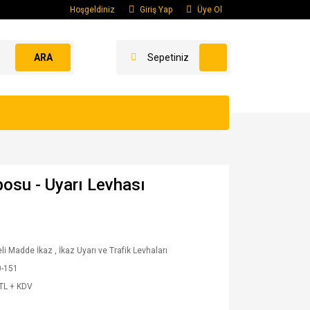
Hoşgeldiniz
Giriş Yap
Üye Ol
ARA
Sepetiniz
osu - Uyarı Levhası
eli Madde İkaz
,
İkaz Uyarı ve Trafik Levhaları
0-151
TL + KDV