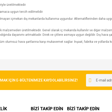
riyle üretilmektedir.
amaca uygun tercih edilmelidir.
yulmayan içmekan dış mekanlarda kullanıma uygundur. Alternatiflerinden daha uygun 
pük malzemeden üretilmektedir. Genel olarak iç mekanda kullanılır ve diğer malzeme
ndığında dayanımı artmaktadır. Direk ve çitlere asmaya uygun değildir. Dış hava şa
üm olumsuz hava şartlarına karşı mukavemet sağlar. İnşaat, fabrika ve yollarda
e diğer konularda yetersiz gördüğünüz noktaları öneri formunu kullanarak tarafımı
Bu ürüne ilk yorumu siz yapın!
r.
K İÇİN E-BÜLTENİMİZE KAYDOLABİLİRSİNİZ!
Yorum Yaz
LİK
BİZİ TAKİP EDİN
BİZİ TAKİP EDİN