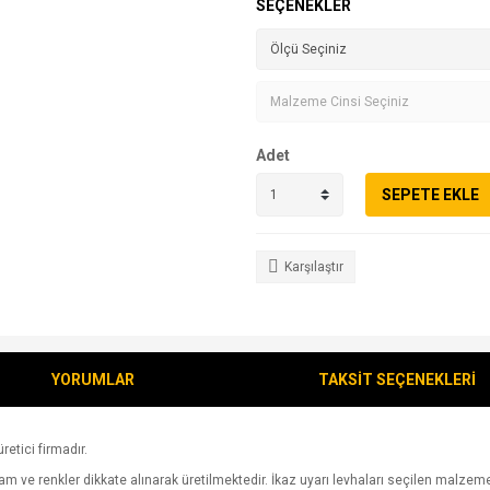
SEÇENEKLER
Adet
SEPETE EKLE
Karşılaştır
YORUMLAR
TAKSİT SEÇENEKLERİ
retici firmadır.
 ve renkler dikkate alınarak üretilmektedir. İkaz uyarı levhaları seçilen malzeme üz