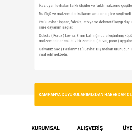
İkaz uyarı levhaları farklı ölçüler ve farklı malzeme çeşitle
Bu ölçü ve malzemeler kullanım amacına göre seçilmeli 
PVC Levha : İnşaat, fabrika, atölye ve dekoratif kaygı du
süre dayanım sağlar.
Dekota ( Forex ) Levha: 3mm kalınlığında sıkıştırılmış kö
malzemedir ancak düz bir zemine
( duvar, pano ) uygula
Galvaniz Sac ( Paslanmaz ) Levha: Dış mekan ürünüdür. T
imal edilmektedir.
Bu ürünün fiyat bilgisi, resim, ürün açıklamalarında v
Görüş ve önerileriniz için teşekkür ederiz.
Ürün resmi kalitesiz, bozuk veya görüntülenemiyo
KAMPANYA DUYURULARIMIZDAN HABERDAR OLMA
Ürün açıklamasında eksik bilgiler bulunuyor.
Ürün bilgilerinde hatalar bulunuyor.
Ürün fiyatı diğer sitelerden daha pahalı.
Bu ürüne benzer farklı alternatifler olmalı.
KURUMSAL
ALIŞVERİŞ
ÜYE