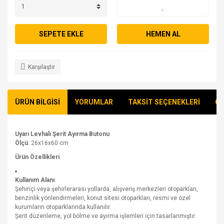
SEPETE EKLE
HEMEN AL
Karşılaştır
ÜRÜN BİLGİSİ
YORUMLAR
TAKSİT SEÇENEKLERİ
ÖN
Uyarı Levhalı Şerit Ayırma Butonu
Ölçü
: 26x16x60 cm
Ürün Özellikleri
:
Kullanım Alanı
:
Şehiriçi veya şehirlerarası yollarda, alışveriş merkezleri otoparkları,
benzinlik yönlendirmeleri, konut sitesi otoparkları, resmi ve özel
kurumların otoparklarında kullanılır.
Şerit düzenleme, yol bölme ve ayırma işlemleri için tasarlanmıştır.