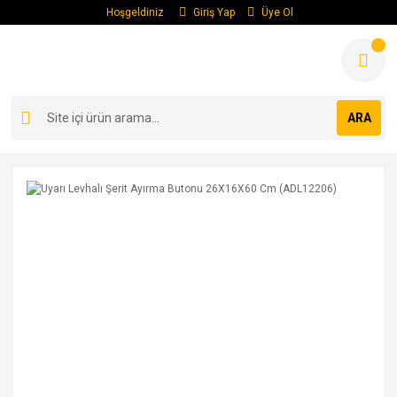
Hoşgeldiniz
Giriş Yap
Üye Ol
ARA