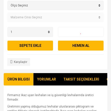
SEPETE EKLE
HEMEN AL
Karşılaştır
ÜRÜN BİLGİSİ
YORUMLAR
TAKSİT SEÇENEKLERİ
ÖN
Firmamız ikaz uyarı levhaları ve iş güvenliği levhalarında üretici
firmadır.
Üretimini yapmış olduğumuz levhalar uluslararası piktogram ve