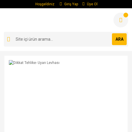
Hoşgeldiniz
Giriş Yap
Üye Ol
ARA