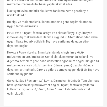
renkler dikkate alınarak üretilmektedir. İkaz uyarı levhaları seçilen
malzeme üzerine dijital baskı yapılarak imal edilir.
İkaz uyarı levhaları farklı ölçüler ve farklı malzeme çeşitleriyle
üretilmektedir.
Bu ölçü ve malzemeler kullanım amacına göre seçilmeli amaca
uygun tercih edilmelidir.
PVC Levha : İnşaat, fabrika, atölye ve dekoratif kaygı duyulmayan
içmekan dış mekanlarda kullanıma uygundur. Alternatiflerinden daha
uygun fiyata tedarik edilebilir. Dış hava şartlarına da uzun süre
dayanım sağlar.
Dekota ( Forex ) Levha: 3mm kalınlığında sıkıştırılmış köpük
malzemeden üretilmektedir. Genel olarak iç mekanda kullanılır ve
diğer malzemelere göre daha dekoratif bir görünüm sağlar. Kırılgan bir
malzemedir ancak düz bir zemine
( duvar, pano ) uygulandığında
dayanımı artmaktadır. Direk ve çitlere asmaya uygun değildir. Dış hava
şartlarına uygundur.
Galvaniz Sac ( Paslanmaz ) Levha: Dış mekan ürünüdür. Tüm olumsuz
hava şartlarına karşı mukavemet sağlar. İnşaat, fabrika ve yollarda
kullanıma uygundur. 0,50mm, 1mm, 1,5mm kalınlıklarında imal
edilmektedir.