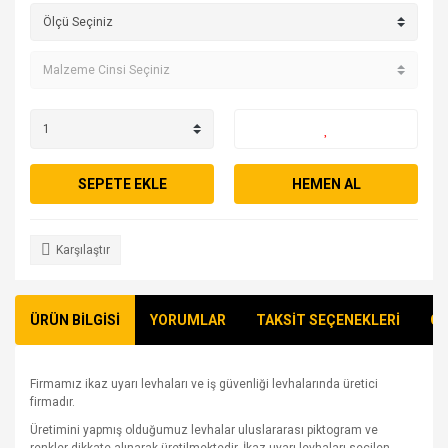
SEPETE EKLE
HEMEN AL
Karşılaştır
ÜRÜN BİLGİSİ
YORUMLAR
TAKSİT SEÇENEKLERİ
ÖN
Firmamız ikaz uyarı levhaları ve iş güvenliği levhalarında üretici
firmadır.
Üretimini yapmış olduğumuz levhalar uluslararası piktogram ve