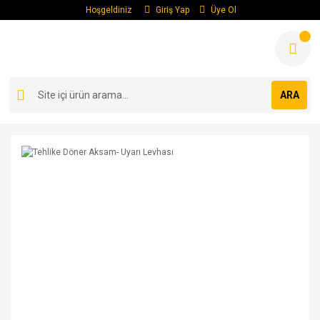
Hoşgeldiniz
Giriş Yap
Üye Ol
ARA