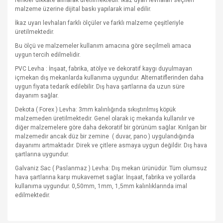
renkler dikkate alınarak üretilmektedir. İkaz uyarı levhaları seçilen
malzeme üzerine dijital baskı yapılarak imal edilir.
İkaz uyarı levhaları farklı ölçüler ve farklı malzeme çeşitleriyle
üretilmektedir.
Bu ölçü ve malzemeler kullanım amacına göre seçilmeli amaca
uygun tercih edilmelidir.
PVC Levha : İnşaat, fabrika, atölye ve dekoratif kaygı duyulmayan
içmekan dış mekanlarda kullanıma uygundur. Alternatiflerinden daha
uygun fiyata tedarik edilebilir. Dış hava şartlarına da uzun süre
dayanım sağlar.
Dekota ( Forex ) Levha: 3mm kalınlığında sıkıştırılmış köpük
malzemeden üretilmektedir. Genel olarak iç mekanda kullanılır ve
diğer malzemelere göre daha dekoratif bir görünüm sağlar. Kırılgan bir
malzemedir ancak düz bir zemine
( duvar, pano ) uygulandığında
dayanımı artmaktadır. Direk ve çitlere asmaya uygun değildir. Dış hava
şartlarına uygundur.
Galvaniz Sac ( Paslanmaz ) Levha: Dış mekan ürünüdür. Tüm olumsuz
hava şartlarına karşı mukavemet sağlar. İnşaat, fabrika ve yollarda
kullanıma uygundur. 0,50mm, 1mm, 1,5mm kalınlıklarında imal
edilmektedir.