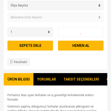
SEPETE EKLE
HEMEN AL
Karşılaştır
ÜRÜN BİLGİSİ
YORUMLAR
TAKSİT SEÇENEKLERİ
ÖN
Firmamız ikaz uyarı levhaları ve iş güvenliği levhalarında üretici
firmadır.
Üretimini yapmış olduğumuz levhalar uluslararası piktogram ve