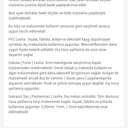
renkler dikkate alınarak üretilmektedir. İkaz uyarı levhaları seçilen
malzeme üzerine dijital baskı yapılarak imal edilir.
İkaz uyarı levhaları farklı ölçüler ve farklı malzeme çeşitleriyle
üretilmektedir.
Bu ölçü ve malzemeler kullanım amacına göre seçilmeli amaca
uygun tercih edilmelidir.
PVC Levha : İnşaat, fabrika, atölye ve dekoratif kaygı duyulmayan
içmekan dış mekanlarda kullanıma uygundur. Alternatiflerinden daha
uygun fiyata tedarik edilebilir. Dış hava şartlarına da uzun süre
dayanım sağlar.
Dekota ( Forex ) Levha: 3mm kalınlığında sıkıştırılmış köpük
malzemeden üretilmektedir. Genel olarak iç mekanda kullanılır ve
diğer malzemelere göre daha dekoratif bir görünüm sağlar. Kırılgan bir
malzemedir ancak düz bir zemine
( duvar, pano ) uygulandığında
dayanımı artmaktadır. Direk ve çitlere asmaya uygun değildir. Dış hava
şartlarına uygundur.
Galvaniz Sac ( Paslanmaz ) Levha: Dış mekan ürünüdür. Tüm olumsuz
hava şartlarına karşı mukavemet sağlar. İnşaat, fabrika ve yollarda
kullanıma uygundur. 0,50mm, 1mm, 1,5mm kalınlıklarında imal
edilmektedir.