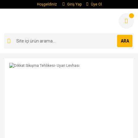
Hoşgeldiniz
Giriş Yap
Üye Ol
ARA